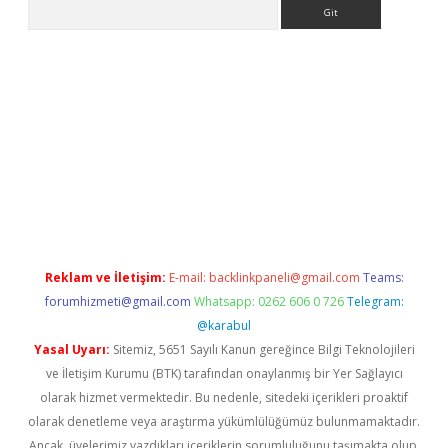
Arama
etci
Reklam ve İletişim:
E-mail:
backlinkpaneli@gmail.com
Teams:
forumhizmeti@gmail.com
Whatsapp: 0262 606 0 726
Telegram:
@karabul
Yasal Uyarı:
Sitemiz, 5651 Sayılı Kanun gereğince Bilgi Teknolojileri
ve İletişim Kurumu (BTK) tarafından onaylanmış bir Yer Sağlayıcı
olarak hizmet vermektedir. Bu nedenle, sitedeki içerikleri proaktif
olarak denetleme veya araştırma yükümlülüğümüz bulunmamaktadır.
Ancak, üyelerimiz yazdıkları içeriklerin sorumluluğunu taşımakta olup,