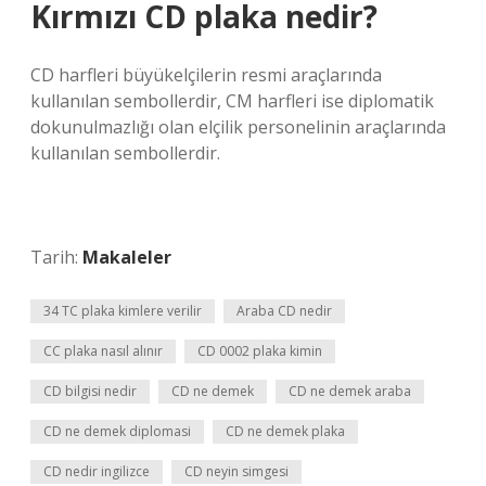
Kırmızı CD plaka nedir?
CD harfleri büyükelçilerin resmi araçlarında
kullanılan sembollerdir, CM harfleri ise diplomatik
dokunulmazlığı olan elçilik personelinin araçlarında
kullanılan sembollerdir.
Tarih:
Makaleler
34 TC plaka kimlere verilir
Araba CD nedir
CC plaka nasıl alınır
CD 0002 plaka kimin
CD bilgisi nedir
CD ne demek
CD ne demek araba
CD ne demek diplomasi
CD ne demek plaka
CD nedir ingilizce
CD neyin simgesi