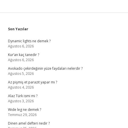
Sidebar
Son Yazılar
Dynamic lights ne demek ?
Ağustos 6, 2026
Kur’an kaç tanedir ?
Ağustos 6, 2026
Avokado çekirdeğinin yüze faydaları nelerdir ?
Ağustos 5, 2026
Az pişmiş et parazit yapar mı ?
Ağustos 4, 2026
Alaz Türk ismi mi ?
Ağustos 3, 2026
Wıde leg ne demek ?
Temmuz 29, 2026
Dinen amel defteri nedir ?