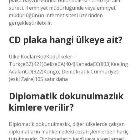
plaka başvurusunda bulunabilirsiniz. Bu işe alım
süreci, il emniyet müdürlüğünde veya emniyet
müdürlüğünün internet sitesi üzerinden
gerçekleştirilebilir.
CD plaka hangi ülkeye ait?
Ülke KodlarıKodKodÜlkeler –
TürkçeBZ(421)BelizeCA(404)KanadaCC(833)Keeling
AdalarıCD(322)Kongo, Demokratik Cumhuriyeti
(eski Zaire)105 satır daha
Diplomatik dokunulmazlık
kimlere verilir?
Diplomatik dokunulmazlık, diğer ülkelerde çalışan
diplomatların mahkemedeki cezai işlemlerden hariç
tutulmasıdır. Diplomatların keyfi veya siyasi amaçlı