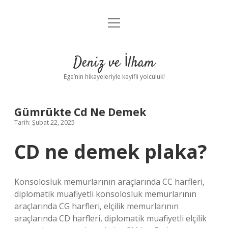
menüyü
Anasayfa
aç
Gizlilik Politikası
Deniz ve İlham
Yasal Uyarı
Ege’nin hikayeleriyle keyifli yolculuk!
Hakkımızda
Gümrükte Cd Ne Demek
Tarih: Şubat 22, 2025
CD ne demek plaka?
Konsolosluk memurlarının araçlarında CC harfleri,
diplomatik muafiyetli konsolosluk memurlarının
araçlarında CG harfleri, elçilik memurlarının
araçlarında CD harfleri, diplomatik muafiyetli elçilik