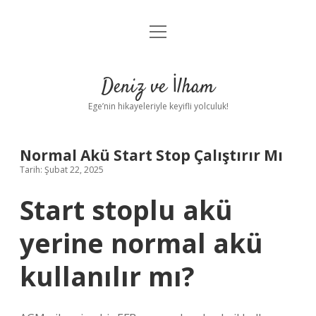
menüyü
Anasayfa
aç
Gizlilik Politikası
Deniz ve İlham
Yasal Uyarı
Ege’nin hikayeleriyle keyifli yolculuk!
Hakkımızda
Normal Akü Start Stop Çalıştırır Mı
Tarih: Şubat 22, 2025
Start stoplu akü
yerine normal akü
kullanılır mı?