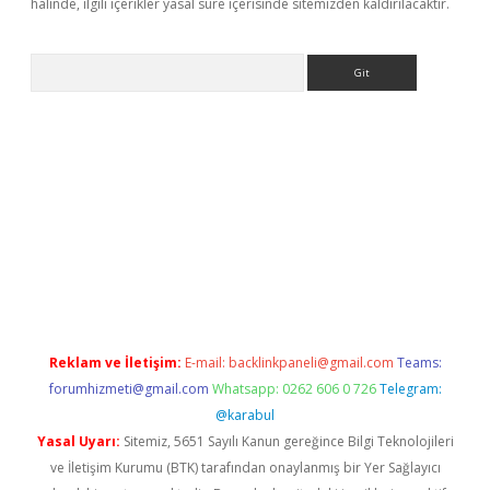
halinde, ilgili içerikler yasal süre içerisinde sitemizden kaldırılacaktır.
Arama
tci
Reklam ve İletişim:
E-mail:
backlinkpaneli@gmail.com
Teams:
forumhizmeti@gmail.com
Whatsapp: 0262 606 0 726
Telegram:
@karabul
Yasal Uyarı:
Sitemiz, 5651 Sayılı Kanun gereğince Bilgi Teknolojileri
ve İletişim Kurumu (BTK) tarafından onaylanmış bir Yer Sağlayıcı