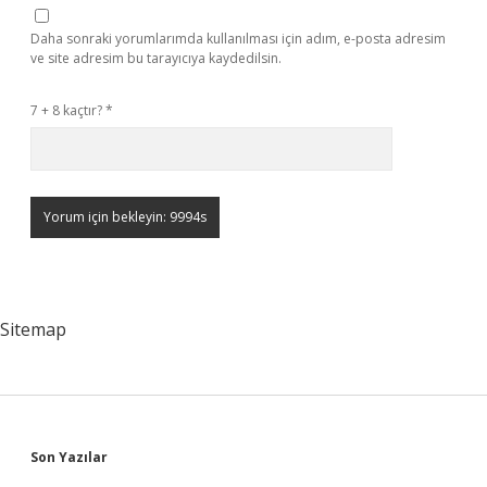
Daha sonraki yorumlarımda kullanılması için adım, e-posta adresim
ve site adresim bu tarayıcıya kaydedilsin.
7 + 8 kaçtır?
*
Sitemap
Sidebar
Son Yazılar