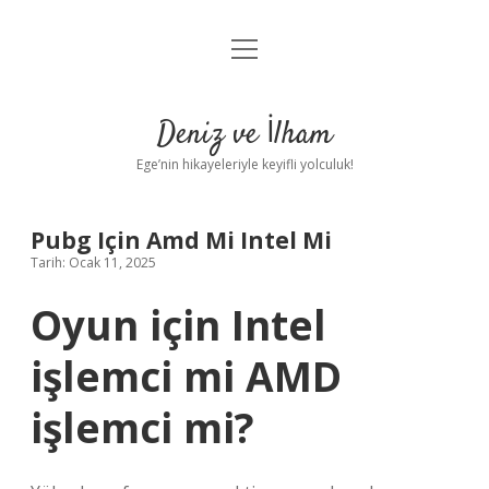
menüyü
Anasayfa
aç
Gizlilik Politikası
Deniz ve İlham
Yasal Uyarı
Ege’nin hikayeleriyle keyifli yolculuk!
Hakkımızda
Pubg Için Amd Mi Intel Mi
Tarih: Ocak 11, 2025
Oyun için Intel
işlemci mi AMD
işlemci mi?