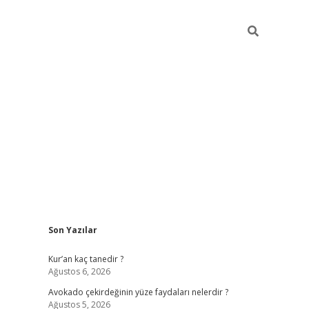
Sidebar
Son Yazılar
betci
Kur’an kaç tanedir ?
Ağustos 6, 2026
Avokado çekirdeğinin yüze faydaları nelerdir ?
Ağustos 5, 2026