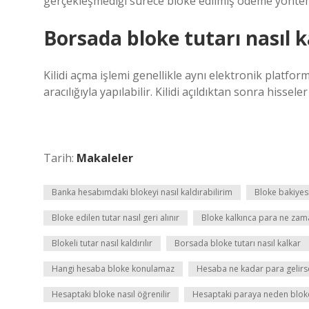
gerçekleşmediği sürece bloke edilmiş ödeme yönteml
Borsada bloke tutarı nasıl k
Kilidi açma işlemi genellikle aynı elektronik platfo
aracılığıyla yapılabilir. Kilidi açıldıktan sonra hissele
Tarih:
Makaleler
Banka hesabımdaki blokeyi nasıl kaldırabilirim
Bloke bakiyes
Bloke edilen tutar nasıl geri alınır
Bloke kalkınca para ne za
Blokeli tutar nasıl kaldırılır
Borsada bloke tutarı nasıl kalkar
Hangi hesaba bloke konulamaz
Hesaba ne kadar para gelirs
Hesaptaki bloke nasıl öğrenilir
Hesaptaki paraya neden blok