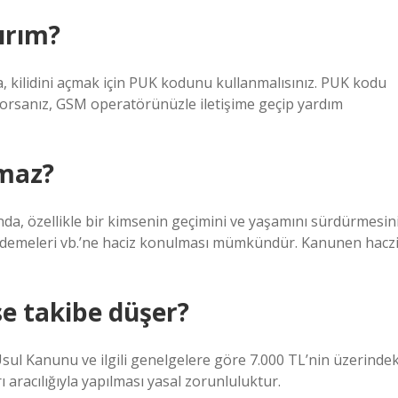
rırım?
sa, kilidini açmak için PUK kodunu kullanmalısınız. PUK kodu
yorsanız, GSM operatörünüzle iletişime geçip yardım
maz?
a, özellikle bir kimsenin geçimini ve yaşamını sürdürmesin
k ödemeleri vb.’ne haciz konulması mümkündür. Kanunen hacz
e takibe düşer?
Usul Kanunu ve ilgili genelgelere göre 7.000 TL’nin üzerindek
 aracılığıyla yapılması yasal zorunluluktur.