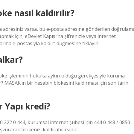
e nasıl kaldırılır?
sta adresiniz varsa, bu e-posta adresine gönderilen doğrulam
apmak için, eDevlet Kapısı’na şifrenizle veya internet
arma e-postasıyla kaldır” düğmesine tıklayın.
alkar?
oke işleminin hukuka aykırı olduğu gerekçesiyle kuruma
ır? MASAK’ın bir hesabın blokesini kaldırması için son tarih,
ır Yapı kredi?
50 222 0 444, kurumsal internet şubesi için 444 0 448 / 0850
vurarak blokenizi kaldırabilirsiniz.