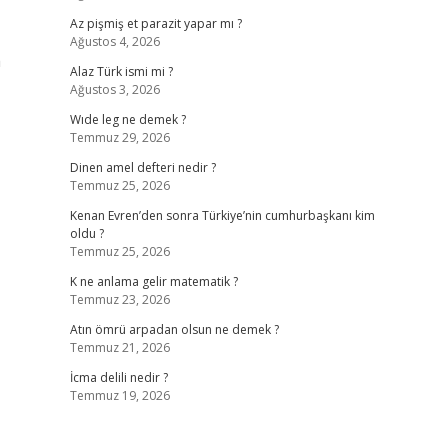
Az pişmiş et parazit yapar mı ?
Ağustos 4, 2026
a
Alaz Türk ismi mi ?
Ağustos 3, 2026
Wıde leg ne demek ?
Temmuz 29, 2026
Dinen amel defteri nedir ?
Temmuz 25, 2026
Kenan Evren’den sonra Türkiye’nin cumhurbaşkanı kim
oldu ?
Temmuz 25, 2026
K ne anlama gelir matematik ?
Temmuz 23, 2026
Atın ömrü arpadan olsun ne demek ?
Temmuz 21, 2026
İcma delili nedir ?
Temmuz 19, 2026