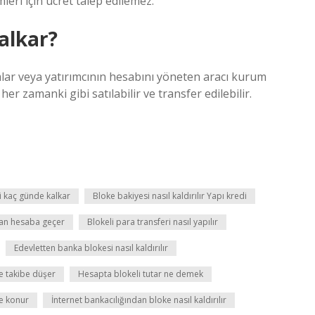
eri için ücret talep edilemez.
alkar?
rmlar veya yatırımcının hesabını yöneten aracı kurum
r her zamanki gibi satılabilir ve transfer edilebilir.
i kaç günde kalkar
Bloke bakiyesi nasıl kaldırılır Yapı kredi
man hesaba geçer
Blokeli para transferi nasıl yapılır
Edevletten banka blokesi nasıl kaldırılır
e takibe düşer
Hesapta blokeli tutar ne demek
e konur
İnternet bankacılığından bloke nasıl kaldırılır