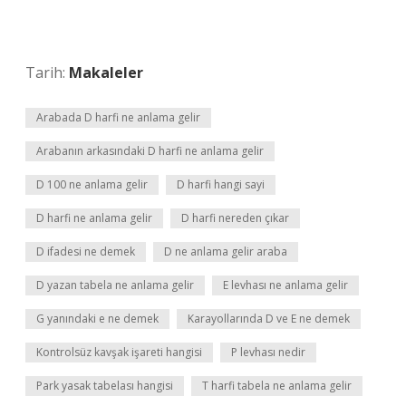
Tarih:
Makaleler
Arabada D harfi ne anlama gelir
Arabanın arkasındaki D harfi ne anlama gelir
D 100 ne anlama gelir
D harfi hangi sayi
D harfi ne anlama gelir
D harfi nereden çıkar
D ifadesi ne demek
D ne anlama gelir araba
D yazan tabela ne anlama gelir
E levhası ne anlama gelir
G yanındaki e ne demek
Karayollarında D ve E ne demek
Kontrolsüz kavşak işareti hangisi
P levhası nedir
Park yasak tabelası hangisi
T harfi tabela ne anlama gelir