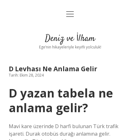
menüyü
Anasayfa
aç
Gizlilik Politikası
Deniz ve İlham
Yasal Uyarı
Ege’nin hikayeleriyle keyifli yolculuk!
Hakkımızda
D Levhası Ne Anlama Gelir
Tarih: Ekim 28, 2024
D yazan tabela ne
anlama gelir?
Mavi kare üzerinde D harfi bulunan Türk trafik
işareti. Durak otobüs durağı anlamına gelir.