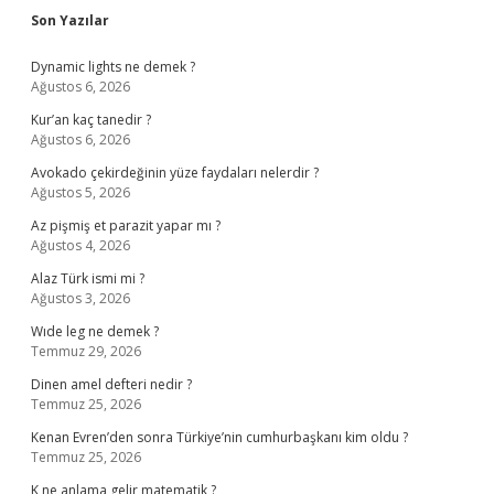
Sidebar
Son Yazılar
Dynamic lights ne demek ?
Ağustos 6, 2026
Kur’an kaç tanedir ?
Ağustos 6, 2026
Avokado çekirdeğinin yüze faydaları nelerdir ?
Ağustos 5, 2026
Az pişmiş et parazit yapar mı ?
Ağustos 4, 2026
Alaz Türk ismi mi ?
Ağustos 3, 2026
Wıde leg ne demek ?
Temmuz 29, 2026
Dinen amel defteri nedir ?
Temmuz 25, 2026
Kenan Evren’den sonra Türkiye’nin cumhurbaşkanı kim oldu ?
Temmuz 25, 2026
K ne anlama gelir matematik ?