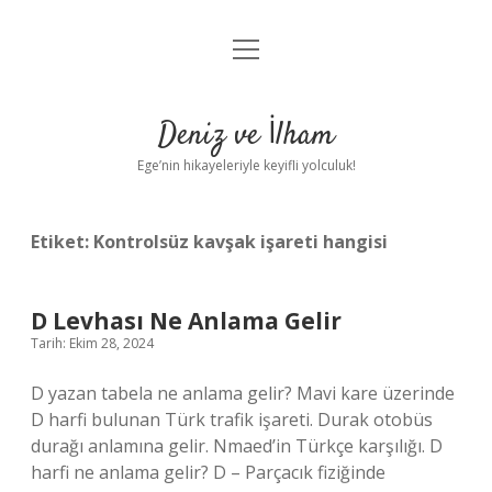
menüyü
Anasayfa
aç
Gizlilik Politikası
Deniz ve İlham
Yasal Uyarı
Ege’nin hikayeleriyle keyifli yolculuk!
Hakkımızda
Etiket:
Kontrolsüz kavşak işareti hangisi
D Levhası Ne Anlama Gelir
Tarih: Ekim 28, 2024
D yazan tabela ne anlama gelir? Mavi kare üzerinde
D harfi bulunan Türk trafik işareti. Durak otobüs
durağı anlamına gelir. Nmaed’in Türkçe karşılığı. D
harfi ne anlama gelir? D – Parçacık fiziğinde