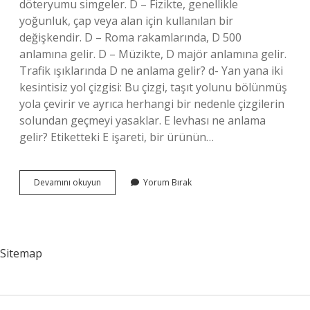
döteryumu simgeler. D – Fizikte, genellikle
yoğunluk, çap veya alan için kullanılan bir
değişkendir. D – Roma rakamlarında, D 500
anlamına gelir. D – Müzikte, D majör anlamına gelir.
Trafik ışıklarında D ne anlama gelir? d- Yan yana iki
kesintisiz yol çizgisi: Bu çizgi, taşıt yolunu bölünmüş
yola çevirir ve ayrıca herhangi bir nedenle çizgilerin
solundan geçmeyi yasaklar. E levhası ne anlama
gelir? Etiketteki E işareti, bir ürünün…
D
Devamını okuyun
Yorum Bırak
Levhası
Ne
Anlama
Gelir
Sitemap