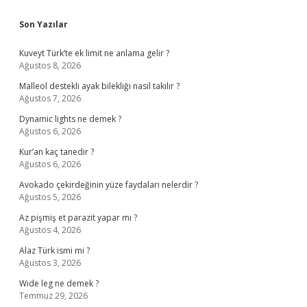
Sidebar
Son Yazılar
Kuveyt Türk’te ek limit ne anlama gelir ?
Ağustos 8, 2026
Malleol destekli ayak bilekliği nasıl takılır ?
Ağustos 7, 2026
Dynamic lights ne demek ?
Ağustos 6, 2026
Kur’an kaç tanedir ?
Ağustos 6, 2026
Avokado çekirdeğinin yüze faydaları nelerdir ?
Ağustos 5, 2026
Az pişmiş et parazit yapar mı ?
Ağustos 4, 2026
Alaz Türk ismi mi ?
Ağustos 3, 2026
Wıde leg ne demek ?
Temmuz 29, 2026