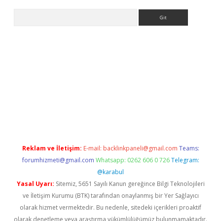
Arama
tci
Reklam ve İletişim:
E-mail:
backlinkpaneli@gmail.com
Teams:
forumhizmeti@gmail.com
Whatsapp: 0262 606 0 726
Telegram:
@karabul
Yasal Uyarı:
Sitemiz, 5651 Sayılı Kanun gereğince Bilgi Teknolojileri
ve İletişim Kurumu (BTK) tarafından onaylanmış bir Yer Sağlayıcı
olarak hizmet vermektedir. Bu nedenle, sitedeki içerikleri proaktif
olarak denetleme veya araştırma yükümlülüğümüz bulunmamaktadır.