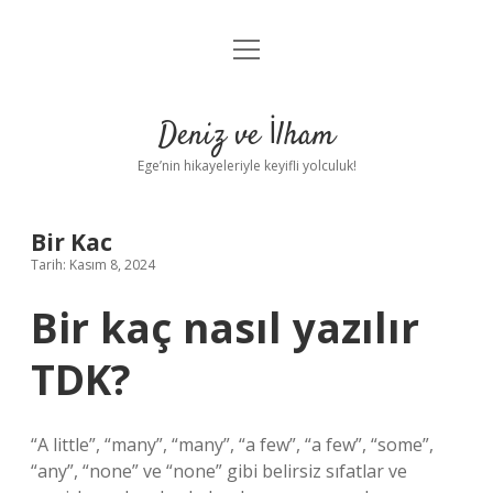
menüyü
Anasayfa
aç
Gizlilik Politikası
Deniz ve İlham
Yasal Uyarı
Ege’nin hikayeleriyle keyifli yolculuk!
Hakkımızda
Bir Kac
Tarih: Kasım 8, 2024
Bir kaç nasıl yazılır
TDK?
“A little”, “many”, “many”, “a few”, “a few”, “some”,
“any”, “none” ve “none” gibi belirsiz sıfatlar ve