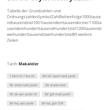
Tabelle der Grundzahlen und
OrdnungszahlenSymbolZahlReihenfolge1000tause
ndtausendstel1001tausendeintausenderster1100ta
usendeinhunderttausendHundertstel1200tausendz
weihunderttausendzweihundertstel89 weitere
Zeilen
Tarih:
Makaleler
1 kere mi 1 kez mi
Bin bir sayısı nasıl yazılır
Bir anda nasıl yazılır
Bir arada nasıl
Bir de ayrı yazılır mı
Bir gün nasıl yazılır
Bir kaç ayrı yazılır
Bir kaç gün TDK