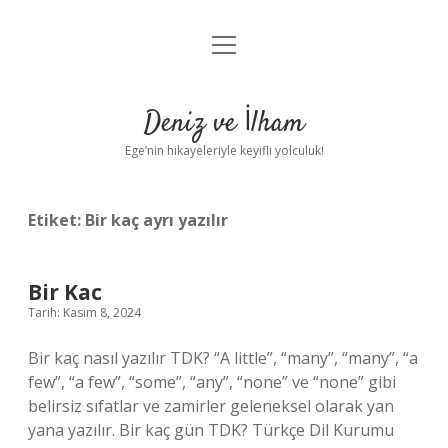
menüyü
Anasayfa
aç
Gizlilik Politikası
Deniz ve İlham
Yasal Uyarı
Ege’nin hikayeleriyle keyifli yolculuk!
Hakkımızda
Etiket:
Bir kaç ayrı yazılır
Bir Kac
Tarih: Kasım 8, 2024
Bir kaç nasıl yazılır TDK? “A little”, “many”, “many”, “a
few”, “a few”, “some”, “any”, “none” ve “none” gibi
belirsiz sıfatlar ve zamirler geleneksel olarak yan
yana yazılır. Bir kaç gün TDK? Türkçe Dil Kurumu