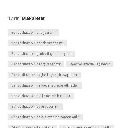
Tarih:
Makaleler
Benzodiazepin analjezik mi
Benzodiazepin antidepresan mı
Benzodiazepin grubu ilaçlar hangileri
Benzodiazepin hangi reseptör
Benzodiazepin ilaç nedir
Benzodiazepin ilaçlar bağımlılık yapar mı
Benzodiazepin ne kadar sürede etki eder
Benzodiazepin nedir ne için kullanılır
Benzodiazepin uyku yapar mı
Benzodiazepinler vücuttan ne zaman atılır
Diazem benzodiazepin mi
İç sıkıntısına hangi ilaç iyi gelir