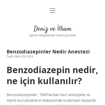
menüyü
Anasayfa
aç
Gizlilik Politikası
Deniz ve İlham
Yasal Uyarı
Ege’nin hikayeleriyle keyifli yolculuk!
Hakkımızda
Benzodiazepinler Nedir Anestezi
Tarih: Ekim 29, 2024
Benzodiazepin nedir,
ne için kullanılır?
Benzodiazepinler, 1960’lardan beri anksiyete ve
ilişkili bozuklukların tedavisinde kullanılan ilaçlardır.