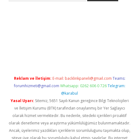
i
Reklam ve İletişim:
E-mail:
backlinkpaneli@gmail.com
Teams:
forumhizmeti@gmail.com
Whatsapp: 0262 606 0 726
Telegram:
@karabul
Yasal Uyarı:
Sitemiz, 5651 Sayılı Kanun gereğince Bilgi Teknolojileri
ve İletişim Kurumu (BTK) tarafından onaylanmış bir Yer Sağlayıcı
olarak hizmet vermektedir. Bu nedenle, sitedeki içerikleri proaktif
olarak denetleme veya araştırma yükümlülüğümüz bulunmamaktadır.
Ancak, üyelerimiz yazdıkları içeriklerin sorumluluğunu taşımakta olup,
siteye üye olarak bu sorumluluğu kabul etmiş sayılırlar. Bu internet