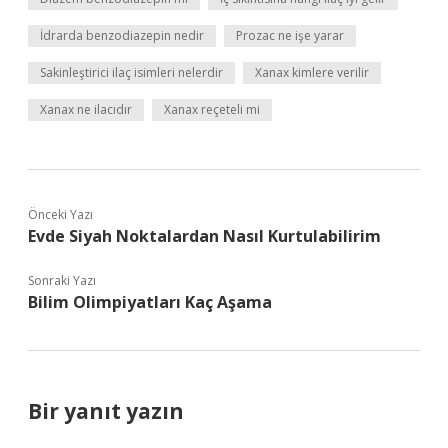
İdrarda benzodiazepin nedir
Prozac ne işe yarar
Sakinleştirici ilaç isimleri nelerdir
Xanax kimlere verilir
Xanax ne ilacıdır
Xanax reçeteli mi
Önceki Yazı
Evde Siyah Noktalardan Nasıl Kurtulabilirim
Sonraki Yazı
Bilim Olimpiyatları Kaç Aşama
Bir yanıt yazın