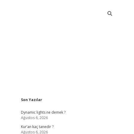
Sidebar
Son Yazılar
betci
Dynamic lights ne demek ?
Ağustos 6, 2026
Kur’an kaç tanedir ?
Ağustos 6, 2026