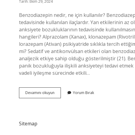
Tarih: Ekim 29, 2024
Benzodiazepin nedir, ne için kullanılır? Benzodiazepi
tedavisinde kullanılan ilaçlardır. Yan etkilerinin az 
anksiyete bozukluklarının tedavisinde kullanılması
hangileri? Alprazolam (Xanax), klonazepam (Rivotri
lorazepam (Ativan) psikiyatride sıklıkla tercih etti
mi? Sedatif ve antikonvülsan etkileri olan benzodiaze
analjezik etkiye sahip olduğu gösterilmiştir (21). 
panik bozukluğuyla ilişkili anksiyeteyi tedavi etmek
vadeli iyileşme sürecinde etkili…
Benzodiazepinler
Devamını okuyun
Yorum Bırak
Nedir
Anestezi
Sitemap