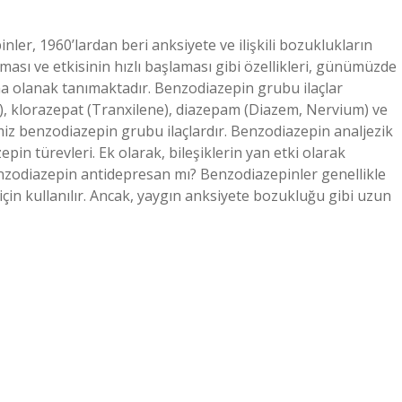
nler, 1960’lardan beri anksiyete ve ilişkili bozuklukların
olması ve etkisinin hızlı başlaması gibi özellikleri, günümüzde
na olanak tanımaktadır. Benzodiazepin grubu ilaçlar
l), klorazepat (Tranxilene), diazepam (Diazem, Nervium) ve
ğimiz benzodiazepin grubu ilaçlardır. Benzodiazepin analjezik
pin türevleri. Ek olarak, bileşiklerin yan etki olarak
Benzodiazepin antidepresan mı? Benzodiazepinler genellikle
 için kullanılır. Ancak, yaygın anksiyete bozukluğu gibi uzun