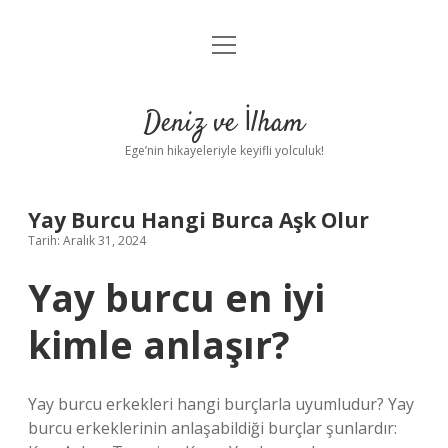
menüyü
Anasayfa
aç
Gizlilik Politikası
Deniz ve İlham
Yasal Uyarı
Ege’nin hikayeleriyle keyifli yolculuk!
Hakkımızda
Yay Burcu Hangi Burca Aşk Olur
Tarih: Aralık 31, 2024
Yay burcu en iyi
kimle anlaşır?
Yay burcu erkekleri hangi burçlarla uyumludur? Yay
burcu erkeklerinin anlaşabildiği burçlar şunlardır: