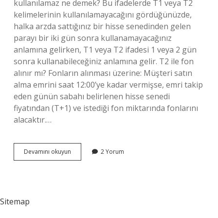
kullanılamaz ne demek? Bu ifadelerde T1 veya T2
kelimelerinin kullanılamayacağını gördüğünüzde,
halka arzda sattığınız bir hisse senedinden gelen
parayı bir iki gün sonra kullanamayacağınız
anlamına gelirken, T1 veya T2 ifadesi 1 veya 2 gün
sonra kullanabileceğiniz anlamına gelir. T2 ile fon
alınır mı? Fonların alınması üzerine: Müşteri satın
alma emrini saat 12:00’ye kadar vermişse, emri takip
eden günün sabahı belirlenen hisse senedi
fiyatından (T+1) ve istediği fon miktarında fonlarını
alacaktır.…
Borsada
Devamını okuyun
2 Yorum
T1
Ile
Hisse
Alınır
Mı
Sitemap