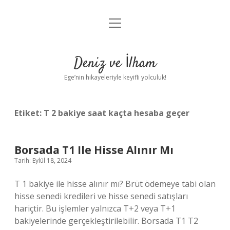
menüyü
Anasayfa
aç
Gizlilik Politikası
Deniz ve İlham
Yasal Uyarı
Ege’nin hikayeleriyle keyifli yolculuk!
Hakkımızda
Etiket:
T 2 bakiye saat kaçta hesaba geçer
Borsada T1 Ile Hisse Alınır Mı
Tarih: Eylül 18, 2024
T 1 bakiye ile hisse alınır mı? Brüt ödemeye tabi olan
hisse senedi kredileri ve hisse senedi satışları
hariçtir. Bu işlemler yalnızca T+2 veya T+1
bakiyelerinde gerçekleştirilebilir. Borsada T1 T2