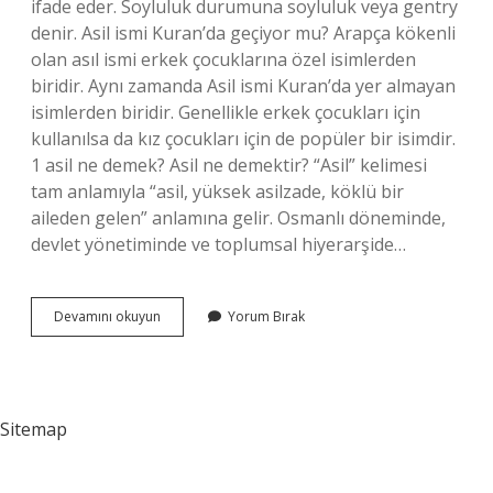
ifade eder. Soyluluk durumuna soyluluk veya gentry
denir. Asil ismi Kuran’da geçiyor mu? Arapça kökenli
olan asıl ismi erkek çocuklarına özel isimlerden
biridir. Aynı zamanda Asil ismi Kuran’da yer almayan
isimlerden biridir. Genellikle erkek çocukları için
kullanılsa da kız çocukları için de popüler bir isimdir.
1 asil ne demek? Asil ne demektir? “Asil” kelimesi
tam anlamıyla “asil, yüksek asilzade, köklü bir
aileden gelen” anlamına gelir. Osmanlı döneminde,
devlet yönetiminde ve toplumsal hiyerarşide…
Asil
Devamını okuyun
Yorum Bırak
Ne
Anlama
Gelir
Sitemap