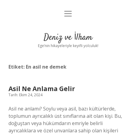
menüyü
Anasayfa
aç
Gizlilik Politikası
Deniz ve İlham
Yasal Uyarı
Ege’nin hikayeleriyle keyifli yolculuk!
Hakkımızda
Etiket:
En asil ne demek
Asil Ne Anlama Gelir
Tarih: Ekim 24, 2024
Asil ne anlamı? Soylu veya asil, bazı kültürlerde,
toplumun ayrıcalıklı üst sınıflarına ait olan kişi. Bu,
doğuştan veya hükümdarın emriyle belirli
ayrıcalıklara ve özel unvanlara sahip olan kişileri