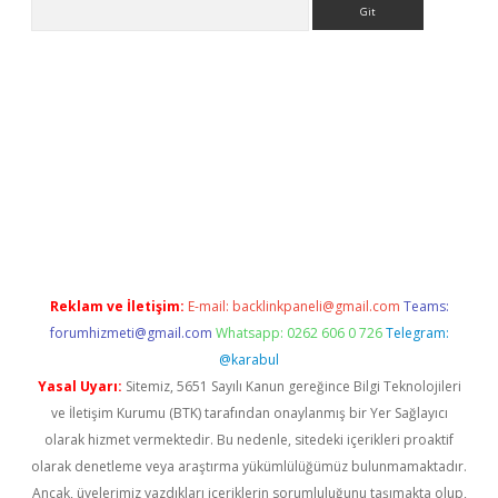
Arama
ci
Reklam ve İletişim:
E-mail:
backlinkpaneli@gmail.com
Teams:
forumhizmeti@gmail.com
Whatsapp: 0262 606 0 726
Telegram:
@karabul
Yasal Uyarı:
Sitemiz, 5651 Sayılı Kanun gereğince Bilgi Teknolojileri
ve İletişim Kurumu (BTK) tarafından onaylanmış bir Yer Sağlayıcı
olarak hizmet vermektedir. Bu nedenle, sitedeki içerikleri proaktif
olarak denetleme veya araştırma yükümlülüğümüz bulunmamaktadır.
Ancak, üyelerimiz yazdıkları içeriklerin sorumluluğunu taşımakta olup,