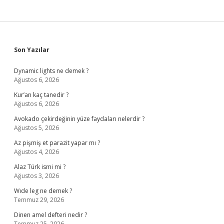
Sidebar
Son Yazılar
Dynamic lights ne demek ?
Ağustos 6, 2026
Kur’an kaç tanedir ?
Ağustos 6, 2026
Avokado çekirdeğinin yüze faydaları nelerdir ?
Ağustos 5, 2026
Az pişmiş et parazit yapar mı ?
Ağustos 4, 2026
Alaz Türk ismi mi ?
Ağustos 3, 2026
Wıde leg ne demek ?
Temmuz 29, 2026
Dinen amel defteri nedir ?
Temmuz 25, 2026