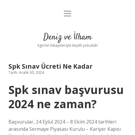
menüyü
Anasayfa
aç
Gizlilik Politikası
Deniz ve İlham
Yasal Uyarı
Ege’nin hikayeleriyle keyifli yolculuk!
Hakkımızda
Spk Sınav Ücreti Ne Kadar
Tarih: Aralık 30, 2024
Spk sınav başvurusu
2024 ne zaman?
Başvurular, 24 Eylül 2024 – 8 Ekim 2024 tarihleri ​​
arasında Sermaye Piyasası Kurulu – Kariyer Kapısı