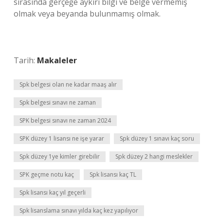
sırasında gerçeğe aykırı bilgi ve belge vermemiş
olmak veya beyanda bulunmamış olmak.
Tarih:
Makaleler
Spk belgesi olan ne kadar maaş alır
Spk belgesi sınavı ne zaman
SPK belgesi sınavı ne zaman 2024
SPK düzey 1 lisansı ne işe yarar
Spk düzey 1 sınavı kaç soru
Spk düzey 1ye kimler girebilir
Spk düzey 2 hangi meslekler
SPK geçme notu kaç
Spk lisansı kaç TL
Spk lisansı kaç yıl geçerli
Spk lisanslama sınavı yılda kaç kez yapılıyor