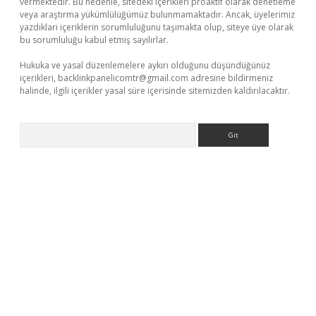
vermektedir. Bu nedenle, sitedeki içerikleri proaktif olarak denetleme
veya araştırma yükümlülüğümüz bulunmamaktadır. Ancak, üyelerimiz
yazdıkları içeriklerin sorumluluğunu taşımakta olup, siteye üye olarak
bu sorumluluğu kabul etmiş sayılırlar.
Hukuka ve yasal düzenlemelere aykırı olduğunu düşündüğünüz
içerikleri,
backlinkpanelicomtr@gmail.com
adresine bildirmeniz
halinde, ilgili içerikler yasal süre içerisinde sitemizden kaldırılacaktır.
Arama
ci