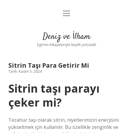
menüyü
Anasayfa
aç
Gizlilik Politikası
Deniz ve İlham
Yasal Uyarı
Ege’nin hikayeleriyle keyifli yolculuk!
Hakkımızda
Sitrin Taşı Para Getirir Mi
Tarih: Kasım 5, 2024
Sitrin taşı parayı
çeker mi?
Tezahür taşı olarak sitrin, niyetlerimizin enerjisini
yükseltmek için kullanılır. Bu özellikle zenginlik ve