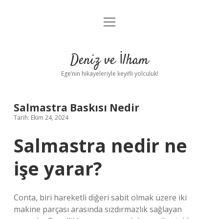
menüyü
Anasayfa
aç
Gizlilik Politikası
Deniz ve İlham
Yasal Uyarı
Ege’nin hikayeleriyle keyifli yolculuk!
Hakkımızda
Salmastra Baskısı Nedir
Tarih: Ekim 24, 2024
Salmastra nedir ne
işe yarar?
Conta, biri hareketli diğeri sabit olmak üzere iki
makine parçası arasında sızdırmazlık sağlayan