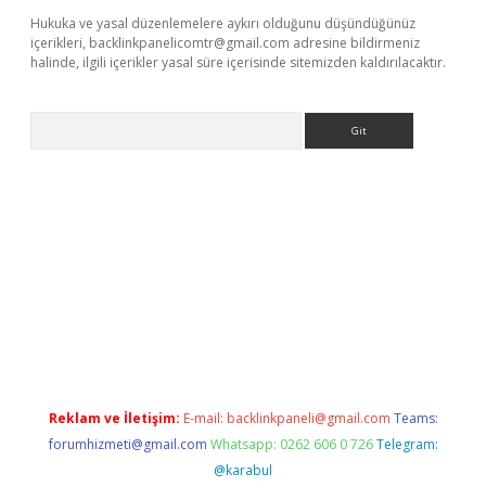
Hukuka ve yasal düzenlemelere aykırı olduğunu düşündüğünüz
içerikleri,
backlinkpanelicomtr@gmail.com
adresine bildirmeniz
halinde, ilgili içerikler yasal süre içerisinde sitemizden kaldırılacaktır.
Arama
tci
Reklam ve İletişim:
E-mail:
backlinkpaneli@gmail.com
Teams:
forumhizmeti@gmail.com
Whatsapp: 0262 606 0 726
Telegram:
@karabul