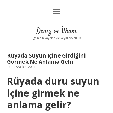
menüyü
Anasayfa
aç
Gizlilik Politikası
Deniz ve İlham
Yasal Uyarı
Ege’nin hikayeleriyle keyifli yolculuk!
Hakkımızda
Rüyada Suyun Içine Girdiğini
Görmek Ne Anlama Gelir
Tarih: Aralık 3, 2024
Rüyada duru suyun
içine girmek ne
anlama gelir?