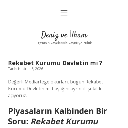
menüyü
Anasayfa
aç
Gizlilik Politikası
Deniz ve İlham
Yasal Uyarı
Ege’nin hikayeleriyle keyifli yolculuk!
Hakkımızda
Rekabet Kurumu Devletin mi ?
Tarih: Haziran 6, 2026
Değerli Mediartege okurları, bugün Rekabet
Kurumu Devletin mi başlığını ayrıntılı şekilde
açıyoruz.
Piyasaların Kalbinden Bir
Soru:
Rekabet Kurumu