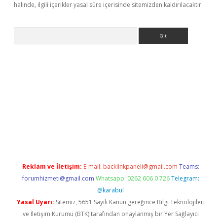
halinde, ilgili içerikler yasal süre içerisinde sitemizden kaldırılacaktır.
Arama
i
Reklam ve İletişim:
E-mail:
backlinkpaneli@gmail.com
Teams:
forumhizmeti@gmail.com
Whatsapp: 0262 606 0 726
Telegram:
@karabul
Yasal Uyarı:
Sitemiz, 5651 Sayılı Kanun gereğince Bilgi Teknolojileri
ve İletişim Kurumu (BTK) tarafından onaylanmış bir Yer Sağlayıcı