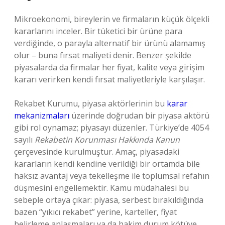
Mikroekonomi, bireylerin ve firmaların küçük ölçekli
kararlarını inceler. Bir tüketici bir ürüne para
verdiğinde, o parayla alternatif bir ürünü alamamış
olur – buna fırsat maliyeti denir. Benzer şekilde
piyasalarda da firmalar her fiyat, kalite veya girişim
kararı verirken kendi fırsat maliyetleriyle karşılaşır.
Rekabet Kurumu, piyasa aktörlerinin bu
karar
mekanizmaları
üzerinde doğrudan bir piyasa aktörü
gibi rol oynamaz; piyasayı düzenler. Türkiye’de 4054
sayılı
Rekabetin Korunması Hakkında Kanun
çerçevesinde kurulmuştur. Amaç, piyasadaki
kararların kendi kendine verildiği bir ortamda bile
haksız avantaj veya tekelleşme ile toplumsal refahın
düşmesini engellemektir. Kamu müdahalesi bu
sebeple ortaya çıkar: piyasa, serbest bırakıldığında
bazen “yıkıcı rekabet” yerine, karteller, fiyat
belirleme anlaşmaları ya da hakim durum kötüye