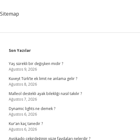
Sitemap
Sidebar
Son Yazılar
Yaş sürekli bir değişken midir ?
Ağustos 9, 2026
Kuveyt Türk’te ek limit ne anlama gelir ?
Ağustos 8, 2026
Malleol destekli ayak bilekliği nasıl takılır ?
Ağustos 7, 2026
Dynamic lights ne demek ?
Ağustos 6, 2026
Kur’an kaç tanedir ?
Ağustos 6, 2026
Avokado çekirdeğinin yüze faydaları nelerdir ?