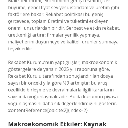
Makroekonomi, ekonominin geniş resmini çizer:
büyüme, genel fiyat seviyesi, istihdam ve üretim gibi
faktörlere bakar. Rekabet politikası bu geniş
çerçevede, toplam üretimi ve tüketimi etkileyen
önemli unsurlardan biridir. Serbest ve etkin rekabet,
üretkenliği artırır; firmalar yenilik yapmaya,
maliyetlerini düşürmeye ve kaliteli ürünler sunmaya
teşvik edilir.
Rekabet Kurumu’nun yaptığı işler, makroekonomik
göstergelere de yansır. 2025 yılı raporuna göre,
Rekabet Kurulu tarafından sonuçlandırılan dosya
sayısı bir önceki yıla göre %9 artmıştır; bu artış
özellikle birleşme ve devralmalarla ilgili kararların
sayısında yoğunlaşmaktadır. Bu da kurumun piyasa
yoğunlaşmasını daha sık değerlendirdiğini gösterir.
:contentReference[oaicite:2]{index=2}
Makroekonomik Etkiler: Kaynak