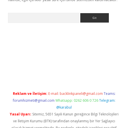
Arama
tci
Reklam ve İletişim:
E-mail:
backlinkpaneli@gmail.com
Teams:
forumhizmeti@gmail.com
Whatsapp: 0262 606 0 726
Telegram:
@karabul
Yasal Uyarı:
Sitemiz, 5651 Sayılı Kanun gereğince Bilgi Teknolojileri
ve İletişim Kurumu (BTK) tarafından onaylanmış bir Yer Sağlayıcı
olarak hizmet vermektedir. Bu nedenle, sitedeki içerikleri proaktif