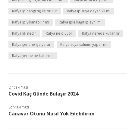
Rafya ip hangi tığ ile örülür
Rafya ip suya dayanıklı mı
Rafya ip yıkanabilir mi
Rafya iple kağıt ip aynı mı
Rafya lifi nedir
Rafya ne oluyor
Rafya nerede kullanılır
Rafya şerit ne işe yarar
Rafya suya salınım yapar mı
Rafya yerine ne kullanılır
Önceki Yazı
Covid Kaç Günde Bulaşır 2024
Sonraki Yazı
Canavar Otunu Nasıl Yok Edebilirim