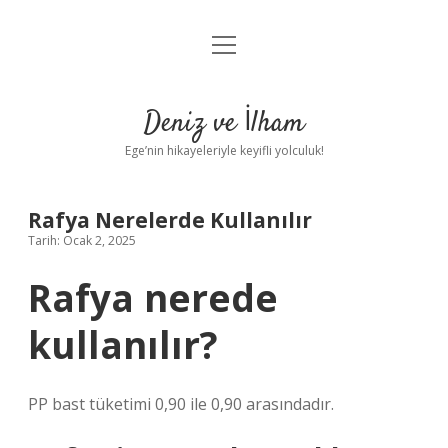
menüyü
Anasayfa
aç
Gizlilik Politikası
Deniz ve İlham
Yasal Uyarı
Ege’nin hikayeleriyle keyifli yolculuk!
Hakkımızda
Rafya Nerelerde Kullanılır
Tarih: Ocak 2, 2025
Rafya nerede
kullanılır?
PP bast tüketimi 0,90 ile 0,90 arasındadır.