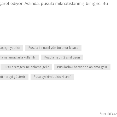
aret ediyor. Aslında, pusula mıknatıslanmış bir iğne. Bu
ç için yapıldı
Pusula ile nasıl yön bulunur kısaca
la ne amaçlarla kullanılır
Pusula nedir 2 sınıf uzun
Pusula simgesi ne anlama gelir
Pusuladaki harfler ne anlama gelir
nü nereyi gösterir
Pusulayı kim buldu 4 sınıf
Sonraki Yaz