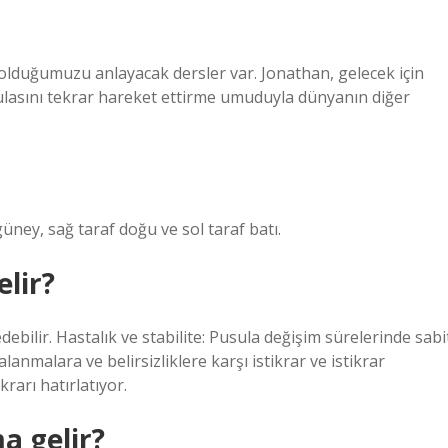
 olduğumuzu anlayacak dersler var. Jonathan, gelecek için
usulasını tekrar hareket ettirme umuduyla dünyanın diğer
ney, sağ taraf doğu ve sol taraf batı.
lir?
debilir. Hastalık ve stabilite: Pusula değişim sürelerinde sabi
anmalara ve belirsizliklere karşı istikrar ve istikrar
rarı hatırlatıyor.
a gelir?