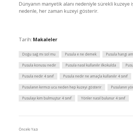
Dünyanın manyetik alanı nedeniyle sürekli kuzeye iş
nedenle, her zaman kuzeyi gösterir.
Tarih:
Makaleler
Doğu sağ mı sol mu
Pusula e ne demek
Pusula hangi ama
Pusula konusu nedir
Pusula nasıl kullanılır ilkokulda
Pusu
Pusula nedir 4 sınıf
Pusula nedir ne amaçla kullanılır 4 sınıf
Pusulanın kırmızı ucu neden hep kuzeyi gösterir
Pusulanın yö
Pusulayı kim bulmuştur 4 sınıf
Yönler nasıl bulunur 4 sınıf
Önceki Yazı