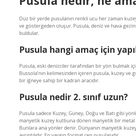
Pusula nedir, ne amaç
Düz bir yerde pusulanın renkli ucu her zaman kuzey
ve göstergeden oluşur. Pusula, deniz ve hava gezintil
buldular.
Pusula hangi amaç için yapı
Pusula, eski denizciler tarafından bir yön bulmak içi
Bussola’nın kelimesinden içeren pusula, kuzey ve g
bir iğneye sahip bir kadran aracıdır.
Pusula nedir 2. sınıf uzun?
Pusula sadece Kuzey, Güney, Doğu ve Batı gibi yönle
manyetik kuzey kutbuna dönen manyetik bir metal par
Bunlara ana yönler denir. Dünyanın manyetik kuzey
ayrıntılıdır. En yaygın format cep pusulasıdır.