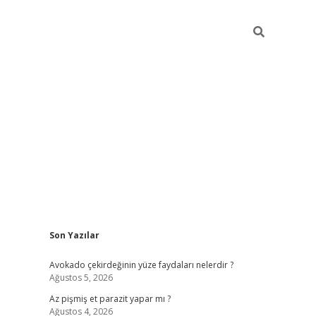
Sidebar
Son Yazılar
betci
Avokado çekirdeğinin yüze faydaları nelerdir ?
Ağustos 5, 2026
Az pişmiş et parazit yapar mı ?
Ağustos 4, 2026