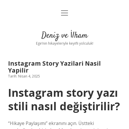
menüyü
Anasayfa
aç
Gizlilik Politikası
Deniz ve İlham
Yasal Uyarı
Ege’nin hikayeleriyle keyifli yolculuk!
Hakkımızda
Instagram Story Yazilari Nasil
Yapilir
Tarih: Nisan 4, 2025
Instagram story yazı
stili nasıl değiştirilir?
“Hikaye Paylaşımı” ekranını açın. Üstteki