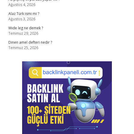
Ağustos 4, 2026
Alaz Türk ismi mi ?
Ağustos 3, 2026
Wıde leg ne demek ?
Temmuz 29, 2026
Dinen amel defteri nedir ?
Temmuz 25, 2026