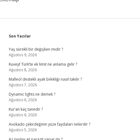
Sidebar
Son Yazılar
Yaş sürekli bir değişken midir ?
Ağustos 9, 2026
Kuveyt Türk’te ek limit ne anlama gelir ?
Ağustos 8, 2026
Malleol destekli ayak bilekliği nasıl takılır ?
Ağustos 7, 2026
Dynamic lights ne demek ?
Ağustos 6, 2026
Kur’an kaç tanedir ?
Ağustos 6, 2026
Avokado çekirdeğinin yüze faydaları nelerdir ?
Ağustos 5, 2026
Az pişmiş et parazit yapar mı ?