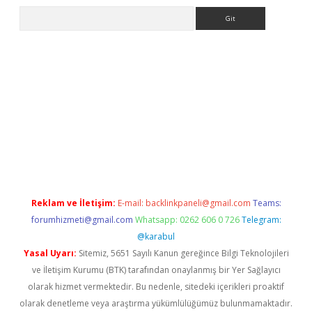
Arama
i
Reklam ve İletişim:
E-mail:
backlinkpaneli@gmail.com
Teams:
forumhizmeti@gmail.com
Whatsapp: 0262 606 0 726
Telegram:
@karabul
Yasal Uyarı:
Sitemiz, 5651 Sayılı Kanun gereğince Bilgi Teknolojileri
ve İletişim Kurumu (BTK) tarafından onaylanmış bir Yer Sağlayıcı
olarak hizmet vermektedir. Bu nedenle, sitedeki içerikleri proaktif
olarak denetleme veya araştırma yükümlülüğümüz bulunmamaktadır.