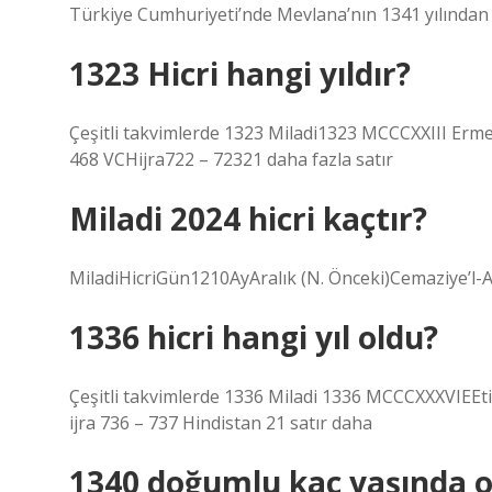
Türkiye Cumhuriyeti’nde Mevlana’nın 1341 yılından it
1323 Hicri hangi yıldır?
Çeşitli takvimlerde 1323 Miladi1323 MCCCXXIII Erm
468 VCHijra722 – 72321 daha fazla satır
Miladi 2024 hicri kaçtır?
MiladiHicriGün1210AyAralık (N. Önceki)Cemaziye’l
1336 hicri hangi yıl oldu?
Çeşitli takvimlerde 1336 Miladi 1336 MCCCXXXVIEEt
ijra 736 – 737 Hindistan 21 satır daha
1340 doğumlu kaç yaşında o