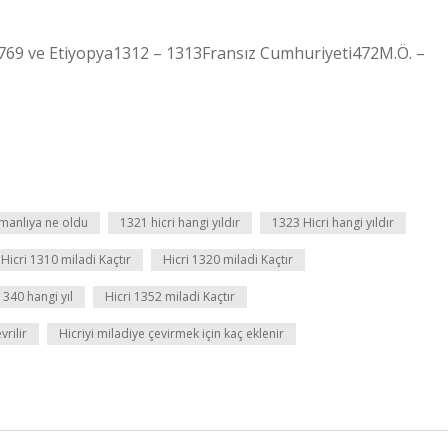
769 ve Etiyopya1312 – 1313Fransız Cumhuriyeti472M.Ö. –
manlıya ne oldu
1321 hicri hangi yıldır
1323 Hicri hangi yıldır
Hicri 1310 miladi Kaçtır
Hicri 1320 miladi Kaçtır
1340 hangi yıl
Hicri 1352 miladi Kaçtır
vrilir
Hicriyi miladiye çevirmek için kaç eklenir