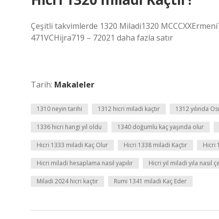
Çeşitli takvimlerde 1320 Miladi1320 MCCCXXErmeni
471VCHijra719 – 72021 daha fazla satır
Tarih:
Makaleler
1310 neyin tarihi
1312 hicri miladi kaçtır
1312 yılında Os
1336 hicri hangi yıl oldu
1340 doğumlu kaç yaşında olur
Hicri 1333 miladi Kaç Olur
Hicri 1338 miladi Kaçtır
Hicri 
Hicri miladi hesaplama nasıl yapılır
Hicri yıl miladi yıla nasıl çe
Miladi 2024 hicri kaçtır
Rumi 1341 miladi Kaç Eder