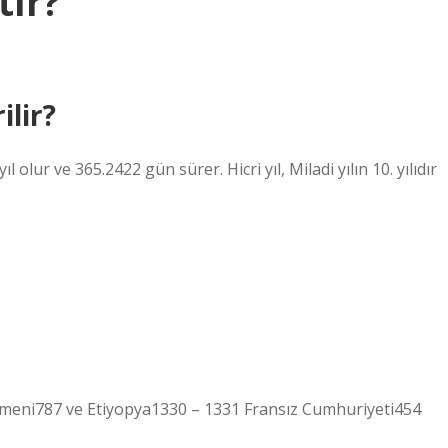
tır?
ilir?
lur ve 365.2422 gün sürer. Hicri yıl, Miladi yılın 10. yılıdır
rmeni787 ve Etiyopya1330 – 1331 Fransız Cumhuriyeti454