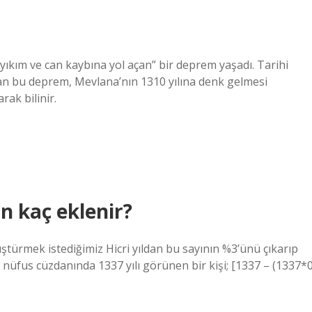
kım ve can kaybına yol açan” bir deprem yaşadı. Tarihi
an bu deprem, Mevlana’nın 1310 yılına denk gelmesi
rak bilinir.
in kaç eklenir?
üştürmek istediğimiz Hicri yıldan bu sayının %3’ünü çıkarıp
 nüfus cüzdanında 1337 yılı görünen bir kişi; [1337 – (1337*0