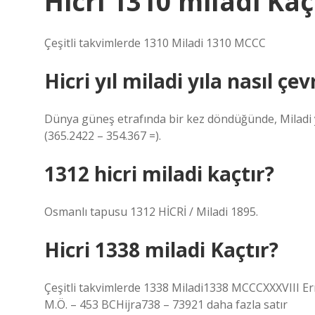
Hicri 1310 miladi Kaç
Çeşitli takvimlerde 1310 Miladi 1310 MCCC
Hicri yıl miladi yıla nasıl çevr
Dünya güneş etrafında bir kez döndüğünde, Miladi yıl o
(365.2422 – 354.367 =).
1312 hicri miladi kaçtır?
Osmanlı tapusu 1312 HİCRİ / Miladi 1895.
Hicri 1338 miladi Kaçtır?
Çeşitli takvimlerde 1338 Miladi1338 MCCCXXXVIII E
M.Ö. – 453 BCHijra738 – 73921 daha fazla satır