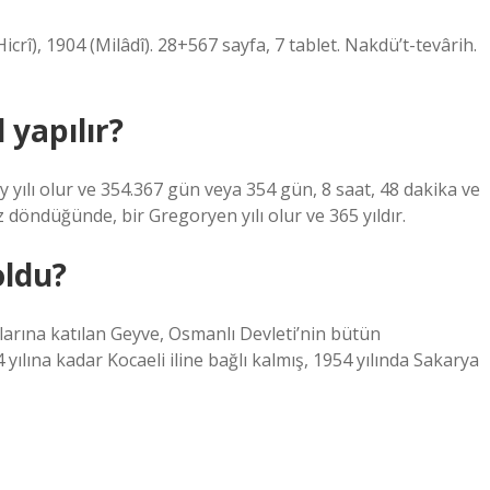
Hicrî), 1904 (Milâdî). 28+567 sayfa, 7 tablet. Nakdü’t-tevârih.
 yapılır?
 yılı olur ve 354.367 gün veya 354 gün, 8 saat, 48 dakika ve
 döndüğünde, bir Gregoryen yılı olur ve 365 yıldır.
oldu?
arına katılan Geyve, Osmanlı Devleti’nin bütün
ılına kadar Kocaeli iline bağlı kalmış, 1954 yılında Sakarya