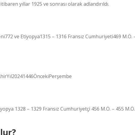
ibaren yıllar 1925 ve sonrası olarak adlandırıldı.
eni772 ve Etiyopya1315 – 1316 Fransız Cumhuriyeti469 M.Ö. 
-AhirYıl20241446ÖncekiPerşembe
iyopya 1328 – 1329 Fransız Cumhuriyetçi 456 M.Ö. – 455 M.Ö.
lur?