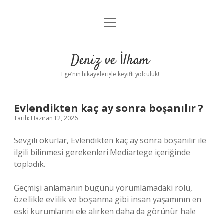
menüyü
Anasayfa
aç
Gizlilik Politikası
Deniz ve İlham
Yasal Uyarı
Ege’nin hikayeleriyle keyifli yolculuk!
Hakkımızda
Evlendikten kaç ay sonra boşanılır ?
Tarih: Haziran 12, 2026
Sevgili okurlar, Evlendikten kaç ay sonra boşanılır ile
ilgili bilinmesi gerekenleri Mediartege içeriğinde
topladık.
Geçmişi anlamanın bugünü yorumlamadaki rolü,
özellikle evlilik ve boşanma gibi insan yaşamının en
eski kurumlarını ele alırken daha da görünür hale