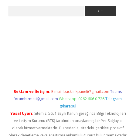
Arama
i
Reklam ve İletişim:
E-mail:
backlinkpaneli@gmail.com
Teams:
forumhizmeti@gmail.com
Whatsapp: 0262 606 0 726
Telegram:
@karabul
Yasal Uyarı:
Sitemiz, 5651 Sayılı Kanun gereğince Bilgi Teknolojileri
ve İletişim Kurumu (BTK) tarafından onaylanmış bir Yer Sağlayıcı
olarak hizmet vermektedir. Bu nedenle, sitedeki içerikleri proaktif
olarak denetleme veya araştırma yükümlülüğümüz bulunmamaktadır.