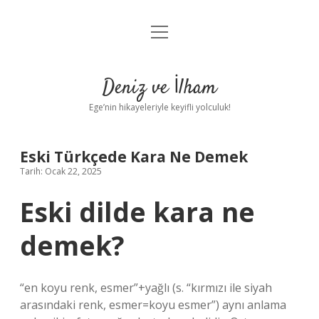
menüyü
Anasayfa
aç
Gizlilik Politikası
Deniz ve İlham
Yasal Uyarı
Ege’nin hikayeleriyle keyifli yolculuk!
Hakkımızda
Eski Türkçede Kara Ne Demek
Tarih: Ocak 22, 2025
Eski dilde kara ne
demek?
“en koyu renk, esmer”+yağlı (s. “kırmızı ile siyah
arasındaki renk, esmer=koyu esmer”) aynı anlama