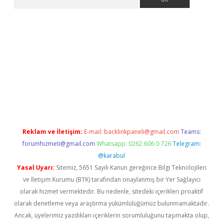
i
Reklam ve İletişim:
E-mail:
backlinkpaneli@gmail.com
Teams:
forumhizmeti@gmail.com
Whatsapp: 0262 606 0 726
Telegram:
@karabul
Yasal Uyarı:
Sitemiz, 5651 Sayılı Kanun gereğince Bilgi Teknolojileri
ve İletişim Kurumu (BTK) tarafından onaylanmış bir Yer Sağlayıcı
olarak hizmet vermektedir. Bu nedenle, sitedeki içerikleri proaktif
olarak denetleme veya araştırma yükümlülüğümüz bulunmamaktadır.
Ancak, üyelerimiz yazdıkları içeriklerin sorumluluğunu taşımakta olup,