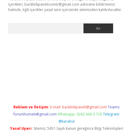
içerikleri,
backlinkpanelicomtr@gmail.com
adresine bildirmeniz
halinde, ilgili içerikler yasal süre içerisinde sitemizden kaldırılacaktır.
Arama
i
Reklam ve İletişim:
E-mail:
backlinkpaneli@gmail.com
Teams:
forumhizmeti@gmail.com
Whatsapp: 0262 606 0 726
Telegram:
@karabul
Yasal Uyarı:
Sitemiz, 5651 Sayılı Kanun gereğince Bilgi Teknolojileri