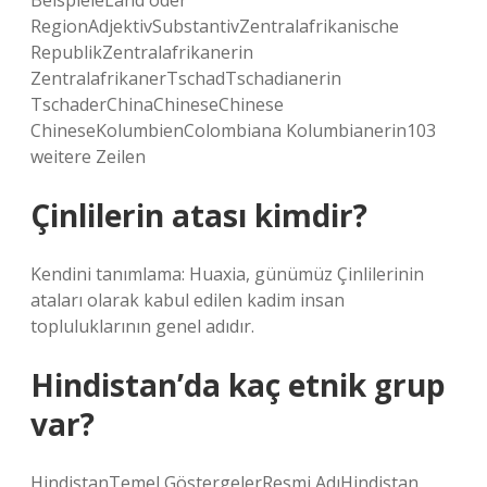
BeispieleLand oder
RegionAdjektivSubstantivZentralafrikanische
RepublikZentralafrikanerin
ZentralafrikanerTschadTschadianerin
TschaderChinaChineseChinese
ChineseKolumbienColombiana Kolumbianerin103
weitere Zeilen
Çinlilerin atası kimdir?
Kendini tanımlama: Huaxia, günümüz Çinlilerinin
ataları olarak kabul edilen kadim insan
topluluklarının genel adıdır.
Hindistan’da kaç etnik grup
var?
HindistanTemel GöstergelerResmi AdıHindistan