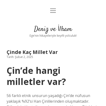
menüyü
Anasayfa
aç
Gizlilik Politikası
Deniz ve İlham
Yasal Uyarı
Ege’nin hikayeleriyle keyifli yolculuk!
Hakkımızda
Çinde Kaç Millet Var
Tarih: Şubat 2, 2025
Çin’de hangi
milletler var?
56 farklı etnik unsurun yaşadığı Çin’de nüfusun
yaklaşık %92’si Han Çinlilerinden oluşmaktadır.