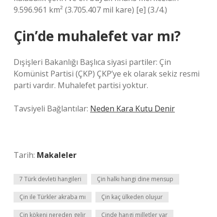
9.596.961 km² (3.705.407 mil kare) [e] (3./4.)
Çin’de muhalefet var mı?
Dışişleri Bakanlığı Başlıca siyasi partiler: Çin
Komünist Partisi (ÇKP) ÇKP’ye ek olarak sekiz resmi
parti vardır. Muhalefet partisi yoktur.
Tavsiyeli Bağlantılar:
Neden Kara Kutu Denir
Tarih:
Makaleler
7 Türk devleti hangileri
Çin halkı hangi dine mensup
Çin ile Türkler akraba mı
Çin kaç ülkeden oluşur
Çin kökeni nereden gelir
Çinde hangi milletler var