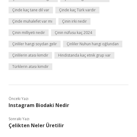
Çinde kaç tane dil var
Çinde kaç Türk vardır
Çinde muhalefet var mı
Çinin irki nedir
Çinin milliyeti nedir
Çinin nüfusu kaç 2024
Çinliler hangi soydan gelir
Çinliler Nuhun hangi oğlundan
Çinlilerin atası kimdir
Hindistanda kaç etnik grup var
Türklerin atası kimdir
Önceki Yazı
Instagram Biodaki Nedir
Sonraki Yazı
Çelikten Neler Üretilir