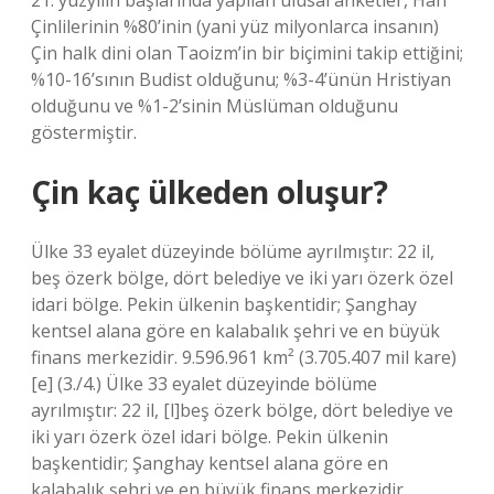
21. yüzyılın başlarında yapılan ulusal anketler, Han
Çinlilerinin %80’inin (yani yüz milyonlarca insanın)
Çin halk dini olan Taoizm’in bir biçimini takip ettiğini;
%10-16’sının Budist olduğunu; %3-4’ünün Hristiyan
olduğunu ve %1-2’sinin Müslüman olduğunu
göstermiştir.
Çin kaç ülkeden oluşur?
Ülke 33 eyalet düzeyinde bölüme ayrılmıştır: 22 il,
beş özerk bölge, dört belediye ve iki yarı özerk özel
idari bölge. Pekin ülkenin başkentidir; Şanghay
kentsel alana göre en kalabalık şehri ve en büyük
finans merkezidir. 9.596.961 km² (3.705.407 mil kare)
[e] (3./4.) Ülke 33 eyalet düzeyinde bölüme
ayrılmıştır: 22 il, [l]beş özerk bölge, dört belediye ve
iki yarı özerk özel idari bölge. Pekin ülkenin
başkentidir; Şanghay kentsel alana göre en
kalabalık şehri ve en büyük finans merkezidir.