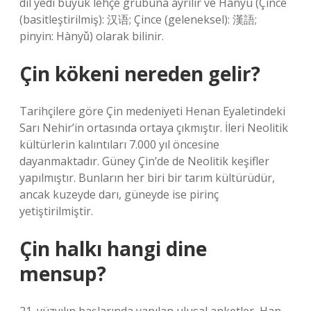
dil yedi büyük lehçe grubuna ayrılır ve Hanyu (Çince
(basitleştirilmiş): 汉语; Çince (geleneksel): 漢語;
pinyin: Hànyǔ) olarak bilinir.
Çin kökeni nereden gelir?
Tarihçilere göre Çin medeniyeti Henan Eyaletindeki
Sarı Nehir’in ortasında ortaya çıkmıştır. İleri Neolitik
kültürlerin kalıntıları 7.000 yıl öncesine
dayanmaktadır. Güney Çin’de de Neolitik keşifler
yapılmıştır. Bunların her biri bir tarım kültürüdür,
ancak kuzeyde darı, güneyde ise pirinç
yetiştirilmiştir.
Çin halkı hangi dine
mensup?