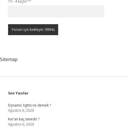
10 - 4 kaçtır?
*
Sitemap
Sidebar
Son Yazılar
Dynamic lights ne demek ?
Ağustos 6, 2026
Kur’an kaç tanedir ?
Ağustos 6, 2026