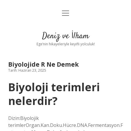
menüyü
Anasayfa
aç
Gizlilik Politikası
Deniz ve İlham
Yasal Uyarı
Ege’nin hikayeleriyle keyifli yolculuk!
Hakkımızda
Biyolojide R Ne Demek
Tarih: Haziran 23, 2025
Biyoloji terimleri
nelerdir?
Dizin:Biyolojik
terimlerOrgan.Kan.Doku.Hücre.DNA.Fermentasyon.F