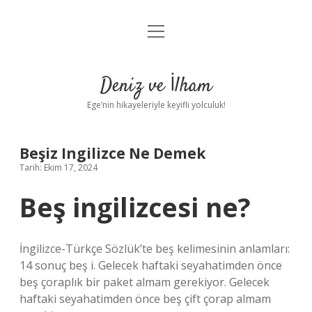
menüyü
Anasayfa
aç
Gizlilik Politikası
Deniz ve İlham
Yasal Uyarı
Ege’nin hikayeleriyle keyifli yolculuk!
Hakkımızda
Beşiz Ingilizce Ne Demek
Tarih: Ekim 17, 2024
Beş ingilizcesi ne?
İngilizce-Türkçe Sözlük’te beş kelimesinin anlamları:
14 sonuç beş i. Gelecek haftaki seyahatimden önce
beş çoraplık bir paket almam gerekiyor. Gelecek
haftaki seyahatimden önce beş çift çorap almam