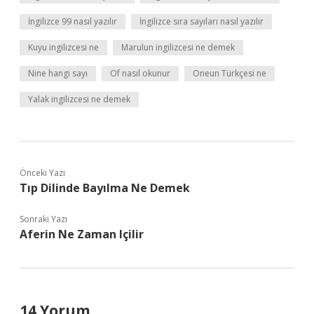
İngilizce 99 nasıl yazılır
İngilizce sıra sayıları nasıl yazılır
Kuyu ingilizcesi ne
Marulun ingilizcesi ne demek
Nine hangi sayı
Of nasıl okunur
Oneun Türkçesi ne
Yalak ingilizcesi ne demek
Önceki Yazı
Tıp Dilinde Bayılma Ne Demek
Sonraki Yazı
Aferin Ne Zaman Içilir
14 Yorum