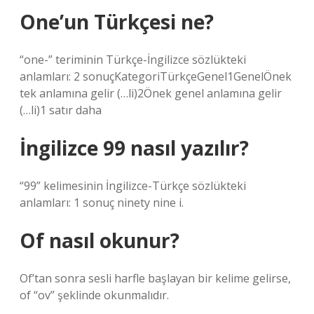
One’un Türkçesi ne?
“one-” teriminin Türkçe-İngilizce sözlükteki
anlamları: 2 sonuçKategoriTürkçeGenel1GenelÖnek
tek anlamına gelir (…li)2Önek genel anlamına gelir
(…li)1 satır daha
İngilizce 99 nasıl yazılır?
“99” kelimesinin İngilizce-Türkçe sözlükteki
anlamları: 1 sonuç ninety nine i.
Of nasıl okunur?
Of’tan sonra sesli harfle başlayan bir kelime gelirse,
of “ov” şeklinde okunmalıdır.