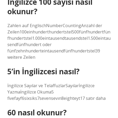
İngilizce 100 sayısı nasıl
okunur?
Zahlen auf EnglischNumberCountingAnzahl der
Zeilen100einhunderthundertstel500fünfhundertfün
fhundertstel1.000eintausendtausendstel1.500eintau
sendfünfhundert oder
fünfzehnhunderteintausendfünfhundertstel39
weitere Zeilen
5’in İngilizcesi nasıl?
İngilizce Sayılar ve TelaffuzlarSayılarİngilizce
Yazmaİngilizce Okuma5
fivefayf6sixsiks7sevensevın8eighteyt17 satır daha
60 nasıl okunur?