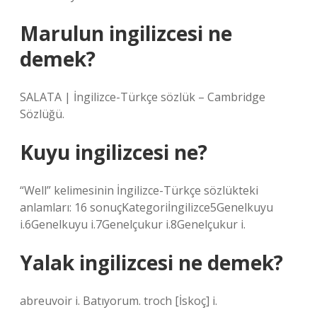
Marulun ingilizcesi ne
demek?
SALATA | İngilizce-Türkçe sözlük – Cambridge
Sözlüğü.
Kuyu ingilizcesi ne?
“Well” kelimesinin İngilizce-Türkçe sözlükteki
anlamları: 16 sonuçKategoriİngilizce5Genelkuyu
i.6Genelkuyu i.7Genelçukur i.8Genelçukur i.
Yalak ingilizcesi ne demek?
abreuvoir i. Batıyorum. troch [İskoç] i.