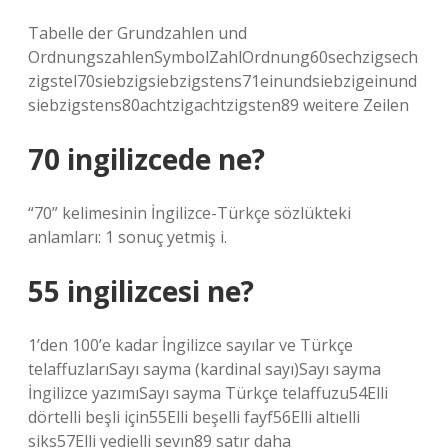
Tabelle der Grundzahlen und
OrdnungszahlenSymbolZahlOrdnung60sechzigsech
zigstel70siebzigsiebzigstens71einundsiebzigeinund
siebzigstens80achtzigachtzigsten89 weitere Zeilen
70 ingilizcede ne?
“70” kelimesinin İngilizce-Türkçe sözlükteki
anlamları: 1 sonuç yetmiş i.
55 ingilizcesi ne?
1’den 100’e kadar İngilizce sayılar ve Türkçe
telaffuzlarıSayı sayma (kardinal sayı)Sayı sayma
İngilizce yazımıSayı sayma Türkçe telaffuzu54Elli
dörtelli beşli için55Elli beşelli fayf56Elli altıelli
siks57Elli yedielli sevın89 satır daha