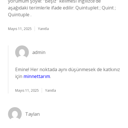
yorumum şöyle: “Beşiz” kelimesi İngilizce’de
aşağıdaki terimlerle ifade edilir: Quintuplet ; Quint ;
Quintuple .
Mayıs 11, 2025
Yanıtla
admin
Emine! Her noktada aynı düşünmesek de katkınız
için
minnettarım
.
Mayıs 11, 2025
Yanıtla
Taylan