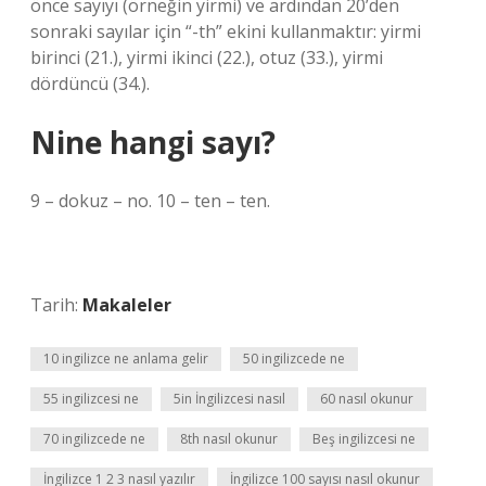
önce sayıyı (örneğin yirmi) ve ardından 20’den
sonraki sayılar için “-th” ekini kullanmaktır: yirmi
birinci (21.), yirmi ikinci (22.), otuz (33.), yirmi
dördüncü (34.).
Nine hangi sayı?
9 – dokuz – no. 10 – ten – ten.
Tarih:
Makaleler
10 ingilizce ne anlama gelir
50 ingilizcede ne
55 ingilizcesi ne
5in İngilizcesi nasıl
60 nasıl okunur
70 ingilizcede ne
8th nasıl okunur
Beş ingilizcesi ne
İngilizce 1 2 3 nasıl yazılır
İngilizce 100 sayısı nasıl okunur