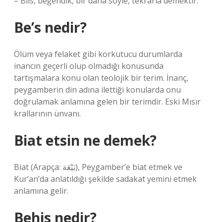
– Biis, beğendik, bir daha söyle, tekrarla demektir.
Be’s nedir?
Ölüm veya felaket gibi korkutucu durumlarda
inancın geçerli olup olmadığı konusunda
tartışmalara konu olan teolojik bir terim. İnanç,
peygamberin din adına ilettiği konularda onu
doğrulamak anlamına gelen bir terimdir. Eski Mısır
krallarının ünvanı.
Biat etsin ne demek?
Biat (Arapça: بَيْعَة), Peygamber’e biat etmek ve
Kur’an’da anlatıldığı şekilde sadakat yemini etmek
anlamına gelir.
Behis nedir?