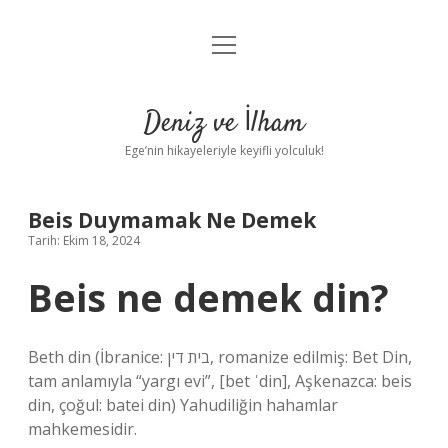
menüyü
Anasayfa
aç
Gizlilik Politikası
Deniz ve İlham
Yasal Uyarı
Ege’nin hikayeleriyle keyifli yolculuk!
Hakkımızda
Beis Duymamak Ne Demek
Tarih: Ekim 18, 2024
Beis ne demek din?
Beth din (İbranice: בית דין‎, romanize edilmiş: Bet Din,
tam anlamıyla “yargı evi”, [bet ˈdin], Aşkenazca: beis
din, çoğul: batei din) Yahudiliğin hahamlar
mahkemesidir.