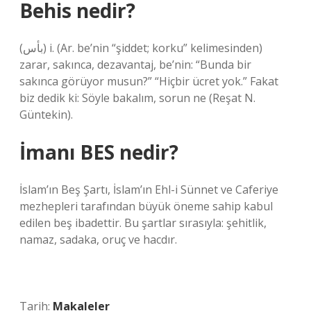
Behis nedir?
(ﺑﺄﺱ) i. (Ar. be’nin “şiddet; korku” kelimesinden)
zarar, sakınca, dezavantaj, be’nin: “Bunda bir
sakınca görüyor musun?” “Hiçbir ücret yok.” Fakat
biz dedik ki: Söyle bakalım, sorun ne (Reşat N.
Güntekin).
İmanı BES nedir?
İslam’ın Beş Şartı, İslam’ın Ehl-i Sünnet ve Caferiye
mezhepleri tarafından büyük öneme sahip kabul
edilen beş ibadettir. Bu şartlar sırasıyla: şehitlik,
namaz, sadaka, oruç ve hacdır.
Tarih:
Makaleler