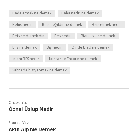
Bade etmek ne demek
Baha nedir ne demek
Behis nedir
Beis değildir ne demek
Beis etmek nedir
Beis ne demek din
Bes nedir
Biat etsin ne demek
Biis ne demek
Biş nedir
Dinde biad ne demek
İmanı BES nedir
Konserde Encore ne demek
Sahnede bis yapmak ne demek
Önceki Yazı
Öznel Üslup Nedir
Sonraki Yazı
Akın Alp Ne Demek