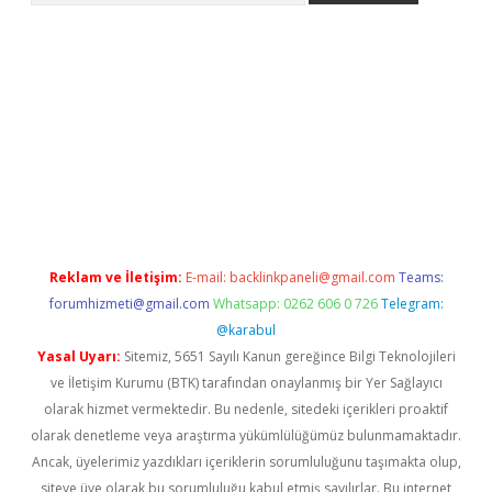
i
Reklam ve İletişim:
E-mail:
backlinkpaneli@gmail.com
Teams:
forumhizmeti@gmail.com
Whatsapp: 0262 606 0 726
Telegram:
@karabul
Yasal Uyarı:
Sitemiz, 5651 Sayılı Kanun gereğince Bilgi Teknolojileri
ve İletişim Kurumu (BTK) tarafından onaylanmış bir Yer Sağlayıcı
olarak hizmet vermektedir. Bu nedenle, sitedeki içerikleri proaktif
olarak denetleme veya araştırma yükümlülüğümüz bulunmamaktadır.
Ancak, üyelerimiz yazdıkları içeriklerin sorumluluğunu taşımakta olup,
siteye üye olarak bu sorumluluğu kabul etmiş sayılırlar. Bu internet