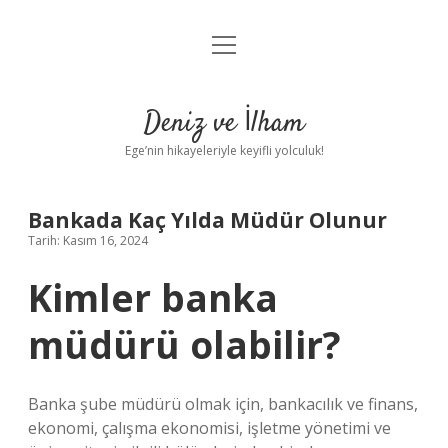
menüyü
Anasayfa
aç
Gizlilik Politikası
Deniz ve İlham
Yasal Uyarı
Ege’nin hikayeleriyle keyifli yolculuk!
Hakkımızda
Bankada Kaç Yılda Müdür Olunur
Tarih: Kasım 16, 2024
Kimler banka
müdürü olabilir?
Banka şube müdürü olmak için, bankacılık ve finans,
ekonomi, çalışma ekonomisi, işletme yönetimi ve