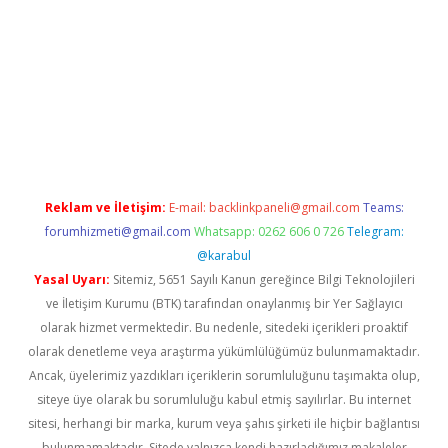
etci
Reklam ve İletişim:
E-mail:
backlinkpaneli@gmail.com
Teams:
forumhizmeti@gmail.com
Whatsapp: 0262 606 0 726
Telegram:
@karabul
Yasal Uyarı:
Sitemiz, 5651 Sayılı Kanun gereğince Bilgi Teknolojileri
ve İletişim Kurumu (BTK) tarafından onaylanmış bir Yer Sağlayıcı
olarak hizmet vermektedir. Bu nedenle, sitedeki içerikleri proaktif
olarak denetleme veya araştırma yükümlülüğümüz bulunmamaktadır.
Ancak, üyelerimiz yazdıkları içeriklerin sorumluluğunu taşımakta olup,
siteye üye olarak bu sorumluluğu kabul etmiş sayılırlar. Bu internet
sitesi, herhangi bir marka, kurum veya şahıs şirketi ile hiçbir bağlantısı
bulunmamaktadır. Sitede yalnızca kendi hazırladığımız makaleler