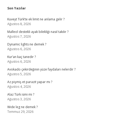
Sidebar
Son Yazılar
Kuveyt Türk’te ek limit ne anlama gelir ?
Ağustos 8, 2026
Malleol destekli ayak bilekliği nasıl takılır ?
Ağustos 7, 2026
Dynamic lights ne demek ?
Ağustos 6, 2026
Kur’an kaç tanedir ?
Ağustos 6, 2026
Avokado çekirdeğinin yüze faydaları nelerdir ?
Ağustos 5, 2026
Az pişmiş et parazit yapar mı ?
Ağustos 4, 2026
Alaz Türk ismi mi ?
Ağustos 3, 2026
Wıde leg ne demek ?
Temmuz 29, 2026