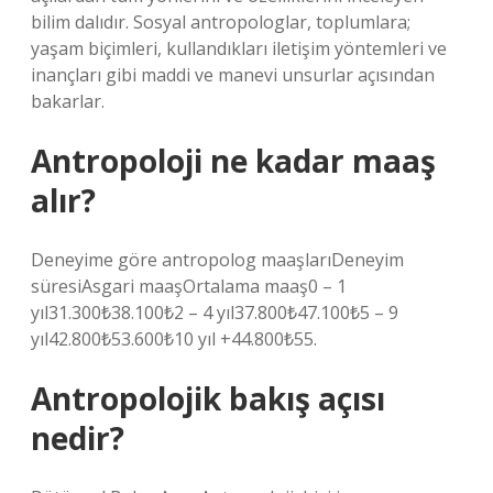
bilim dalıdır. Sosyal antropologlar, toplumlara;
yaşam biçimleri, kullandıkları iletişim yöntemleri ve
inançları gibi maddi ve manevi unsurlar açısından
bakarlar.
Antropoloji ne kadar maaş
alır?
Deneyime göre antropolog maaşlarıDeneyim
süresiAsgari maaşOrtalama maaş0 – 1
yıl31.300₺38.100₺2 – 4 yıl37.800₺47.100₺5 – 9
yıl42.800₺53.600₺10 yıl +44.800₺55.
Antropolojik bakış açısı
nedir?