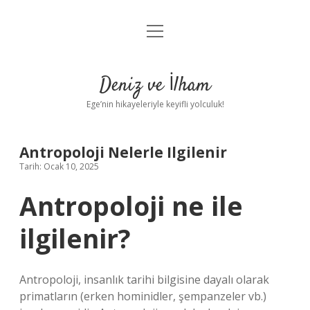
menüyü
Anasayfa
aç
Gizlilik Politikası
Deniz ve İlham
Yasal Uyarı
Ege’nin hikayeleriyle keyifli yolculuk!
Hakkımızda
Antropoloji Nelerle Ilgilenir
Tarih: Ocak 10, 2025
Antropoloji ne ile
ilgilenir?
Antropoloji, insanlık tarihi bilgisine dayalı olarak
primatların (erken hominidler, şempanzeler vb.)