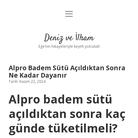
menüyü
Anasayfa
aç
Gizlilik Politikası
Deniz ve İlham
Yasal Uyarı
Ege’nin hikayeleriyle keyifli yolculuk!
Hakkımızda
Alpro Badem Sütü Açıldıktan Sonra
Ne Kadar Dayanır
Tarih: Kasım 22, 2024
Alpro badem sütü
açıldıktan sonra kaç
günde tüketilmeli?