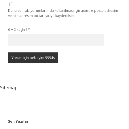
Daha sonraki yorumlarımda kullanılması için adım, e-posta adresim
ve site adresim bu tarayıcıya kaydedilsin.
6 + 2 kaçtır?
*
Sitemap
Sidebar
Son Yazılar