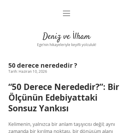
menüyü
Anasayfa
aç
Gizlilik Politikası
Deniz ve İlham
Yasal Uyarı
Ege’nin hikayeleriyle keyifli yolculuk!
Hakkımızda
50 derece nerededir ?
Tarih: Haziran 10, 2026
“50 Derece Nerededir?”: Bir
Ölçünün Edebiyattaki
Sonsuz Yankısı
Kelimenin, yalnızca bir anlam taşıyıcısı değil; aynı
zamanda bir kırılma noktası, bir dönüşüm alanı