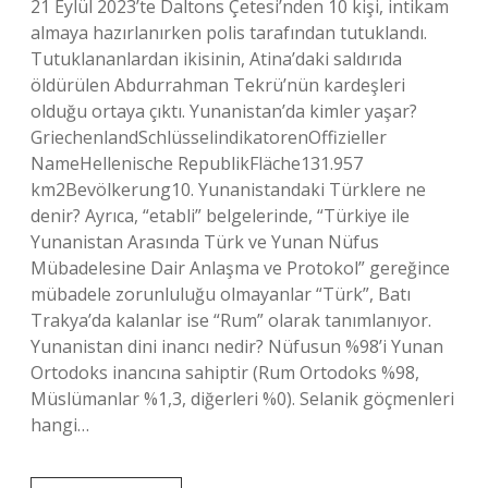
21 Eylül 2023’te Daltons Çetesi’nden 10 kişi, intikam
almaya hazırlanırken polis tarafından tutuklandı.
Tutuklananlardan ikisinin, Atina’daki saldırıda
öldürülen Abdurrahman Tekrü’nün kardeşleri
olduğu ortaya çıktı. Yunanistan’da kimler yaşar?
GriechenlandSchlüsselindikatorenOffizieller
NameHellenische RepublikFläche131.957
km2Bevölkerung10. Yunanistandaki Türklere ne
denir? Ayrıca, “etabli” belgelerinde, “Türkiye ile
Yunanistan Arasında Türk ve Yunan Nüfus
Mübadelesine Dair Anlaşma ve Protokol” gereğince
mübadele zorunluluğu olmayanlar “Türk”, Batı
Trakya’da kalanlar ise “Rum” olarak tanımlanıyor.
Yunanistan dini inancı nedir? Nüfusun %98’i Yunan
Ortodoks inancına sahiptir (Rum Ortodoks %98,
Müslümanlar %1,3, diğerleri %0). Selanik göçmenleri
hangi…