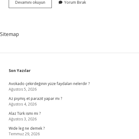
Yunanistanda
Devamını okuyun
Yorum Bırak
Öldürülen
6
Türk
Neden
Öldü
Sitemap
Sidebar
Son Yazılar
Avokado çekirdeğinin yüze faydaları nelerdir ?
Ağustos 5, 2026
Az pişmiş et parazit yapar mı ?
Ağustos 4, 2026
Alaz Türk ismi mi ?
Ağustos 3, 2026
Wıde leg ne demek ?
Temmuz 29, 2026