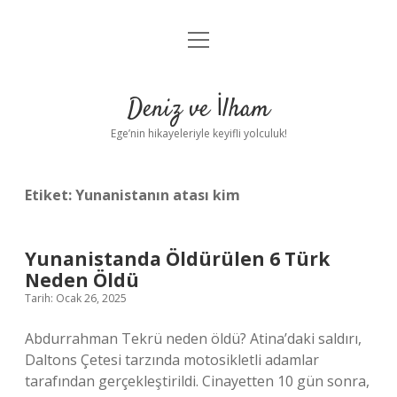
menüyü
Anasayfa
aç
Gizlilik Politikası
Deniz ve İlham
Yasal Uyarı
Ege’nin hikayeleriyle keyifli yolculuk!
Hakkımızda
Etiket:
Yunanistanın atası kim
Yunanistanda Öldürülen 6 Türk
Neden Öldü
Tarih: Ocak 26, 2025
Abdurrahman Tekrü neden öldü? Atina’daki saldırı,
Daltons Çetesi tarzında motosikletli adamlar
tarafından gerçekleştirildi. Cinayetten 10 gün sonra,