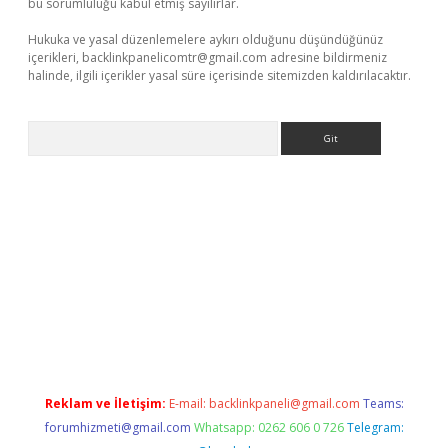
bu sorumluluğu kabul etmiş sayılırlar.
Hukuka ve yasal düzenlemelere aykırı olduğunu düşündüğünüz
içerikleri,
backlinkpanelicomtr@gmail.com
adresine bildirmeniz
halinde, ilgili içerikler yasal süre içerisinde sitemizden kaldırılacaktır.
Arama
etci
Reklam ve İletişim:
E-mail:
backlinkpaneli@gmail.com
Teams:
forumhizmeti@gmail.com
Whatsapp: 0262 606 0 726
Telegram: