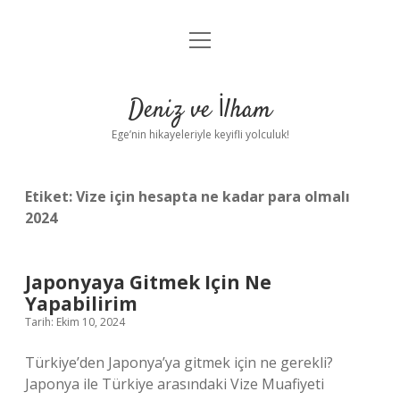
menüyü
Anasayfa
aç
Gizlilik Politikası
Deniz ve İlham
Yasal Uyarı
Ege’nin hikayeleriyle keyifli yolculuk!
Hakkımızda
Etiket:
Vize için hesapta ne kadar para olmalı
2024
Japonyaya Gitmek Için Ne
Yapabilirim
Tarih: Ekim 10, 2024
Türkiye’den Japonya’ya gitmek için ne gerekli?
Japonya ile Türkiye arasındaki Vize Muafiyeti