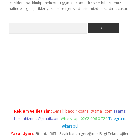
içerikleri,
backlinkpanelicomtr@gmail.com
adresine bildirmeniz
halinde, ilgili içerikler yasal süre içerisinde sitemizden kaldırılacaktır.
Arama
etci
Reklam ve İletişim:
E-mail:
backlinkpaneli@gmail.com
Teams:
forumhizmeti@gmail.com
Whatsapp: 0262 606 0 726
Telegram:
@karabul
Yasal Uyarı:
Sitemiz, 5651 Sayılı Kanun gereğince Bilgi Teknolojileri