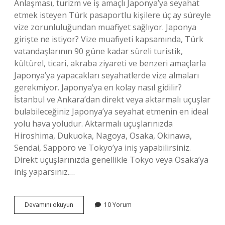
Anlaşması, turizm ve iş amaçlı Japonya’ya seyahat
etmek isteyen Türk pasaportlu kişilere üç ay süreyle
vize zorunluluğundan muafiyet sağlıyor. Japonya
girişte ne istiyor? Vize muafiyeti kapsamında, Türk
vatandaşlarının 90 güne kadar süreli turistik,
kültürel, ticari, akraba ziyareti ve benzeri amaçlarla
Japonya’ya yapacakları seyahatlerde vize almaları
gerekmiyor. Japonya’ya en kolay nasıl gidilir?
İstanbul ve Ankara’dan direkt veya aktarmalı uçuşlar
bulabileceğiniz Japonya’ya seyahat etmenin en ideal
yolu hava yoludur. Aktarmalı uçuşlarınızda
Hiroshima, Dukuoka, Nagoya, Osaka, Okinawa,
Sendai, Sapporo ve Tokyo’ya iniş yapabilirsiniz.
Direkt uçuşlarınızda genellikle Tokyo veya Osaka’ya
iniş yaparsınız.…
Japonyaya
Devamını okuyun
10 Yorum
Gitmek
Için