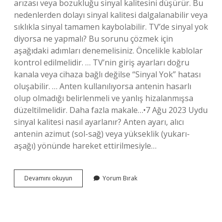
arızası veya bozukluğu sinyal kalitesini düşürür. Bu
nedenlerden dolayı sinyal kalitesi dalgalanabilir veya
sıklıkla sinyal tamamen kaybolabilir. TV’de sinyal yok
diyorsa ne yapmalı? Bu sorunu çözmek için
aşağıdaki adımları denemelisiniz. Öncelikle kablolar
kontrol edilmelidir. … TV’nin giriş ayarları doğru
kanala veya cihaza bağlı değilse “Sinyal Yok” hatası
oluşabilir. … Anten kullanılıyorsa antenin hasarlı
olup olmadığı belirlenmeli ve yanlış hizalanmışsa
düzeltilmelidir. Daha fazla makale…•7 Ağu 2023 Uydu
sinyal kalitesi nasıl ayarlanır? Anten ayarı, alıcı
antenin azimut (sol-sağ) veya yükseklik (yukarı-
aşağı) yönünde hareket ettirilmesiyle…
Televizyonda
Devamını okuyun
Yorum Bırak
Sinyal
Neden
Gidip
Gelir