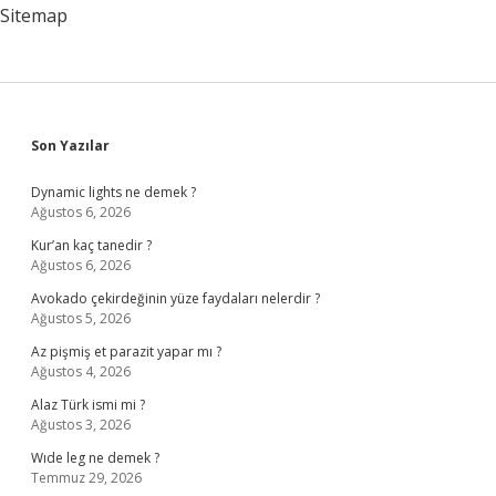
Sitemap
Sidebar
Son Yazılar
Dynamic lights ne demek ?
Ağustos 6, 2026
Kur’an kaç tanedir ?
Ağustos 6, 2026
Avokado çekirdeğinin yüze faydaları nelerdir ?
Ağustos 5, 2026
Az pişmiş et parazit yapar mı ?
Ağustos 4, 2026
Alaz Türk ismi mi ?
Ağustos 3, 2026
Wıde leg ne demek ?
Temmuz 29, 2026