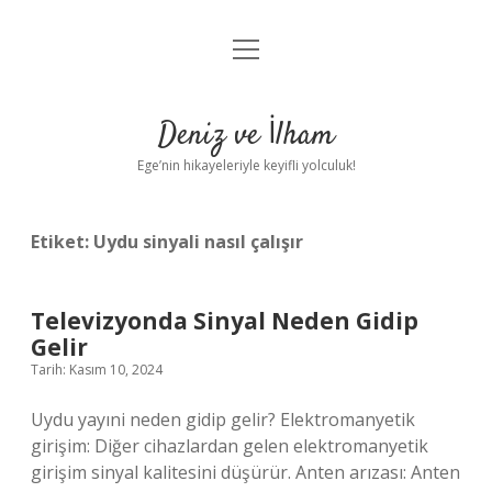
menüyü
Anasayfa
aç
Gizlilik Politikası
Deniz ve İlham
Yasal Uyarı
Ege’nin hikayeleriyle keyifli yolculuk!
Hakkımızda
Etiket:
Uydu sinyali nasıl çalışır
Televizyonda Sinyal Neden Gidip
Gelir
Tarih: Kasım 10, 2024
Uydu yayıni neden gidip gelir? Elektromanyetik
girişim: Diğer cihazlardan gelen elektromanyetik
girişim sinyal kalitesini düşürür. Anten arızası: Anten