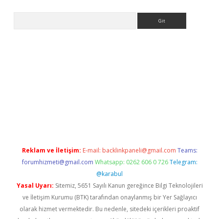
Arama
tci
Reklam ve İletişim:
E-mail:
backlinkpaneli@gmail.com
Teams:
forumhizmeti@gmail.com
Whatsapp: 0262 606 0 726
Telegram:
@karabul
Yasal Uyarı:
Sitemiz, 5651 Sayılı Kanun gereğince Bilgi Teknolojileri
ve İletişim Kurumu (BTK) tarafından onaylanmış bir Yer Sağlayıcı
olarak hizmet vermektedir. Bu nedenle, sitedeki içerikleri proaktif