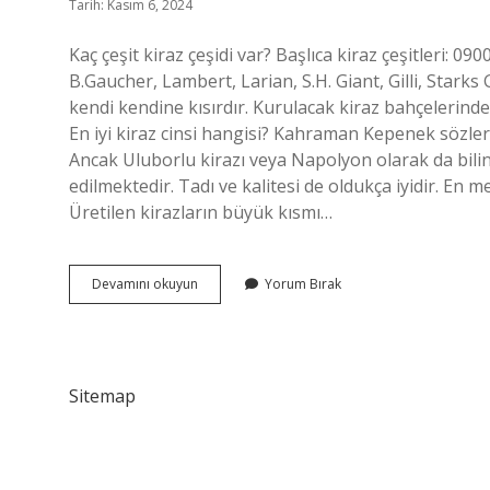
Tarih: Kasım 6, 2024
Kaç çeşit kiraz çeşidi var? Başlıca kiraz çeşitleri: 09
B.Gaucher, Lambert, Larian, S.H. Giant, Gilli, Starks 
kendi kendine kısırdır. Kurulacak kiraz bahçelerinde s
En iyi kiraz cinsi hangisi? Kahraman Kepenek sözleri
Ancak Uluborlu kirazı veya Napolyon olarak da bilinm
edilmektedir. Tadı ve kalitesi de oldukça iyidir. 
Üretilen kirazların büyük kısmı…
Kaç
Devamını okuyun
Yorum Bırak
Çeşit
Kiraz
Ağacı
Vardır
Sitemap