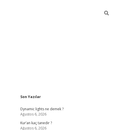
Sidebar
Son Yazılar
betci
Dynamic lights ne demek ?
Ağustos 6, 2026
Kur’an kaç tanedir ?
Ağustos 6, 2026