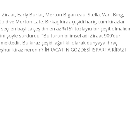
00 Ziraat, Early Burlat, Merton Bigarreau, Stella, Van, Bing,
Gold ve Merton Late. Birkaç kiraz çeşidi hariç, tüm kirazlar
eçilen başlıca çeşidin en az %15’i tozlayıcı bir çeşit olmalıdır
ni şöyle sürdürdü: “Bu türün bilimsel adı Ziraat 900’dür.
ektedir. Bu kiraz çeşidi ağırlıklı olarak dünyaya ihraç
En meşhur kiraz nerenin? İHRACATIN GÖZDESİ ISPARTA KİRAZI