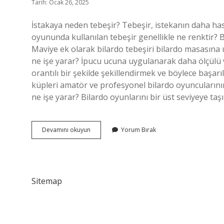
Tarih: Ocak 26, 2025
İstakaya neden tebeşir? Tebeşir, istekanın daha has
oyununda kullanılan tebeşir genellikle ne renktir? B
Maviye ek olarak bilardo tebeşiri bilardo masasına uy
ne işe yarar? İpucu ucuna uygulanarak daha ölçülü
orantılı bir şekilde şekillendirmek ve böylece başarıl
küpleri amatör ve profesyonel bilardo oyuncularını
ne işe yarar? Bilardo oyunlarını bir üst seviyeye t
Bilardoda
Devamını okuyun
Yorum Bırak
Tebeşir
Ne
Denir
Sitemap