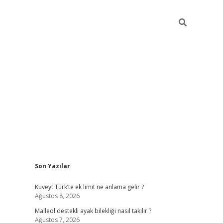
Sidebar
Son Yazılar
betci
Kuveyt Türk’te ek limit ne anlama gelir ?
Ağustos 8, 2026
Malleol destekli ayak bilekliği nasıl takılır ?
Ağustos 7, 2026