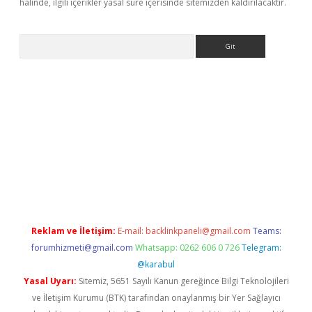
halinde, ilgili içerikler yasal süre içerisinde sitemizden kaldırılacaktır.
Arama
etci
Reklam ve İletişim:
E-mail:
backlinkpaneli@gmail.com
Teams:
forumhizmeti@gmail.com
Whatsapp: 0262 606 0 726
Telegram:
@karabul
Yasal Uyarı:
Sitemiz, 5651 Sayılı Kanun gereğince Bilgi Teknolojileri
ve İletişim Kurumu (BTK) tarafından onaylanmış bir Yer Sağlayıcı