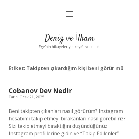
menüyü
Anasayfa
aç
Gizlilik Politikası
Deniz ve İlham
Yasal Uyarı
Ege’nin hikayeleriyle keyifli yolculuk!
Hakkımızda
Etiket:
Takipten çıkardığım kişi beni görür mü
Cobanov Dev Nedir
Tarih: Ocak 21, 2025
Beni takipten çıkanları nasıl görürüm? Instagram
hesabımı takip etmeyi bırakanları nasıl görebiliriz?
Sizi takip etmeyi bıraktığını düşündüğünüz
Instagram profillerine gidin ve “Takip Edilenler”