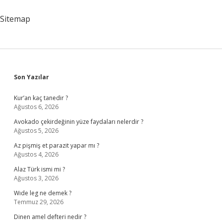
Sitemap
Sidebar
Son Yazılar
Kur’an kaç tanedir ?
Ağustos 6, 2026
Avokado çekirdeğinin yüze faydaları nelerdir ?
Ağustos 5, 2026
Az pişmiş et parazit yapar mı ?
Ağustos 4, 2026
Alaz Türk ismi mi ?
Ağustos 3, 2026
Wıde leg ne demek ?
Temmuz 29, 2026
Dinen amel defteri nedir ?