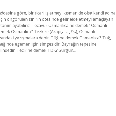
desine göre, bir ticari işletmeyi kısmen de olsa kendi adına
si için öngörülen sınırın ötesinde gelir elde etmeyi amaçlayan
da tanımlayabiliriz. Tecavür Osmanlıca ne demek? Osmanlı
nlıca? Tezkire (Arapça: تذكرة), Osmanlı
asındaki yazışmalara denir. Tûğ ne demek Osmanlıca? Tuğ,
eneğinde egemenliğin simgesidir. Bayrağın tepesine
eklindedir. Tecir ne demek TDK? Sürgün…