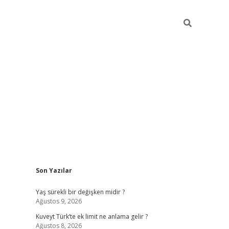
Sidebar
Son Yazılar
betci
Yaş sürekli bir değişken midir ?
Ağustos 9, 2026
Kuveyt Türk’te ek limit ne anlama gelir ?
Ağustos 8, 2026