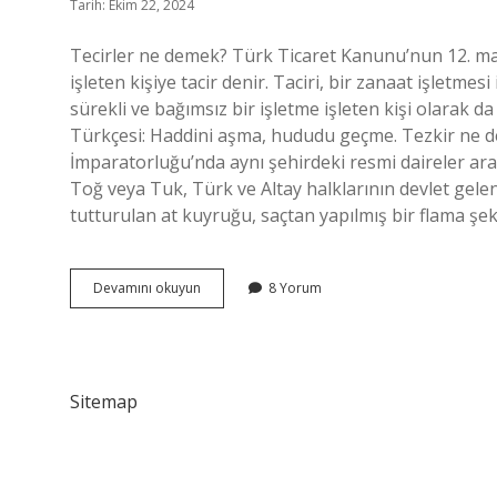
Tarih: Ekim 22, 2024
Tecirler ne demek? Türk Ticaret Kanunu’nun 12. mad
işleten kişiye tacir denir. Taciri, bir zanaat işletme
sürekli ve bağımsız bir işletme işleten kişi olarak 
Türkçesi: Haddini aşma, hududu geçme. Tezkir ne demek Osma
İmparatorluğu’nda aynı şehirdeki resmi daireler ar
Toğ veya Tuk, Türk ve Altay halklarının devlet gel
tutturulan at kuyruğu, saçtan yapılmış bir flama ş
Tecir
Devamını okuyun
8 Yorum
Ne
Demek
Osmanlıca
Sitemap