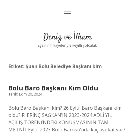
menüyü
Anasayfa
aç
Gizlilik Politikası
Deniz ve İlham
Yasal Uyarı
Ege’nin hikayeleriyle keyifli yolculuk!
Hakkımızda
Etiket:
Şuan Bolu Belediye Başkanı kim
Bolu Baro Başkanı Kim Oldu
Tarih: Ekim 20, 2024
Bolu Baro Başkanı kim? 26 Eylül Baro Başkanı kim
oldu? R. ERİNÇ SAĞKAN’IN 2023-2024 ADLİ YIL
AÇILIŞ TÖRENİ’NDEKİ KONUŞMASININ TAM
METNİ1 Eylül 2023 Bolu Barosu’nda kaç avukat var?