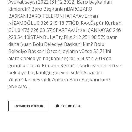
Avukat sayısı 2022 (31.12.2022) Baro başkanları
kimlerdir? Baro BaşkanlarıBAROBARO
BAŞKANIBARO TELEFONHATAYAv.Erhan
NİZAMOĞLU0 326 215 18 77IĞDIRAv.Özgür Kurban
GÜL0 476 226 03 57ISPARTAv.Ünsal ÇANKAYA0 246
228 54 10İSTANBULATty.Filiz 212 251 98 579 satır
daha Şuan Bolu Belediye Başkanı kim? Bolu
Belediye Başkanı Özcan, oyların yüzde 52.71’ini
alarak belediye başkanı seçildi. 5 Nisan 2019’da
gönüllü olarak Kur’an-ı Kerim’i okudu, yemin etti ve
belediye başkanlığı görevini selefi Alaaddin
Yılmaz’dan devraldı. Ankara Baro Başkanı kim?
ANKARA…
Bolu
Devamını okuyun
Yorum Bırak
Baro
Başkanı
Kim
Oldu