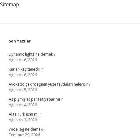
Sitemap
Sidebar
Son Yazılar
Dynamic lights ne demek ?
Ağustos 6, 2026
Kur’an kaç tanedir ?
Ağustos 6, 2026
Avokado çekirdeğinin yüze faydaları nelerdir ?
Ağustos 5, 2026
Az pişmiş et parazit yapar mı ?
Ağustos 4, 2026
Alaz Türk ismi mi ?
Ağustos 3, 2026
Wıde leg ne demek ?
Temmuz 29, 2026