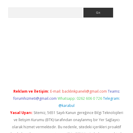
Arama
etci
Reklam ve İletişim:
E-mail:
backlinkpaneli@gmail.com
Teams:
forumhizmeti@gmail.com
Whatsapp: 0262 606 0 726
Telegram:
@karabul
Yasal Uyarı:
Sitemiz, 5651 Sayılı Kanun gereğince Bilgi Teknolojileri
ve İletişim Kurumu (BTK) tarafından onaylanmış bir Yer Sağlayıcı
olarak hizmet vermektedir. Bu nedenle, sitedeki içerikleri proaktif