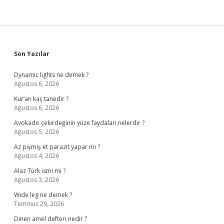
Sidebar
Son Yazılar
Dynamic lights ne demek ?
Ağustos 6, 2026
Kur’an kaç tanedir ?
Ağustos 6, 2026
Avokado çekirdeğinin yüze faydaları nelerdir ?
Ağustos 5, 2026
Az pişmiş et parazit yapar mı ?
Ağustos 4, 2026
Alaz Türk ismi mi ?
Ağustos 3, 2026
Wıde leg ne demek ?
Temmuz 29, 2026
Dinen amel defteri nedir ?