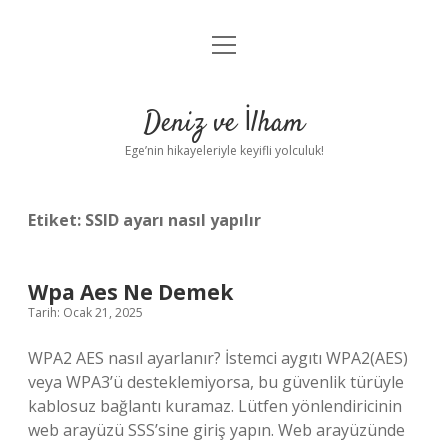
menüyü
Anasayfa
aç
Gizlilik Politikası
Deniz ve İlham
Yasal Uyarı
Ege’nin hikayeleriyle keyifli yolculuk!
Hakkımızda
Etiket:
SSID ayarı nasıl yapılır
Wpa Aes Ne Demek
Tarih: Ocak 21, 2025
WPA2 AES nasıl ayarlanır? İstemci aygıtı WPA2(AES)
veya WPA3’ü desteklemiyorsa, bu güvenlik türüyle
kablosuz bağlantı kuramaz. Lütfen yönlendiricinin
web arayüzü SSS’sine giriş yapın. Web arayüzünde