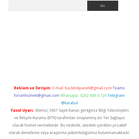
Arama
etci
Reklam ve İletişim:
E-mail:
backlinkpaneli@gmail.com
Teams:
forumhizmeti@gmail.com
Whatsapp: 0262 606 0 726
Telegram:
@karabul
Yasal Uyarı:
Sitemiz, 5651 Sayılı Kanun gereğince Bilgi Teknolojileri
ve İletişim Kurumu (BTK) tarafından onaylanmış bir Yer Sağlayıcı
olarak hizmet vermektedir. Bu nedenle, sitedeki içerikleri proaktif
olarak denetleme veya araştırma yükümlülüğümüz bulunmamaktadır.