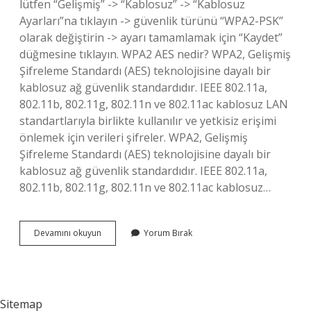
lütfen “Gelişmiş” -> “Kablosuz” -> “Kablosuz
Ayarları”na tıklayın -> güvenlik türünü “WPA2-PSK”
olarak değiştirin -> ayarı tamamlamak için “Kaydet”
düğmesine tıklayın. WPA2 AES nedir? WPA2, Gelişmiş
Şifreleme Standardı (AES) teknolojisine dayalı bir
kablosuz ağ güvenlik standardıdır. IEEE 802.11a,
802.11b, 802.11g, 802.11n ve 802.11ac kablosuz LAN
standartlarıyla birlikte kullanılır ve yetkisiz erişimi
önlemek için verileri şifreler. WPA2, Gelişmiş
Şifreleme Standardı (AES) teknolojisine dayalı bir
kablosuz ağ güvenlik standardıdır. IEEE 802.11a,
802.11b, 802.11g, 802.11n ve 802.11ac kablosuz…
Wpa
Devamını okuyun
Yorum Bırak
Aes
Ne
Demek
Sitemap