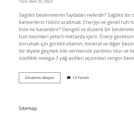
Tarih: Ekim 20, 2024
Saglıklı beslenmenin faydaları nelerdir? Sağlıklı bir 
kanserlerin riskini azaltmak. Enerjiyi ve genel ruh 
bize ne kazandırır? Dengeli ve düzenli bir beslenm
tüm besinleri yeterli miktarda içerir. Enerji gereksin
korumak için gerekli vitamin, mineral ve diğer besinl
bir diyete geçmek kilo vermenize yardımcı olur ve böy
özellikle omega-3 yağ asitleri açısından zengin besin
Sağlıklı
Devamını okuyun
14 Yorum
Beslenmek
Neye
Iyi
Gelir
Sitemap