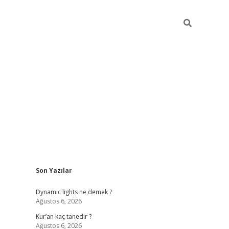
Sidebar
Son Yazılar
betci
Dynamic lights ne demek ?
Ağustos 6, 2026
Kur’an kaç tanedir ?
Ağustos 6, 2026