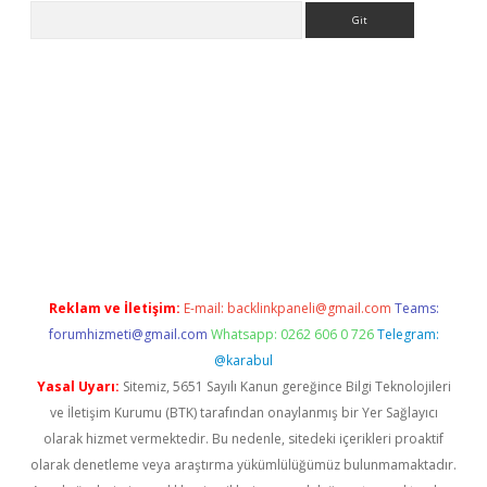
Arama
tci
Reklam ve İletişim:
E-mail:
backlinkpaneli@gmail.com
Teams:
forumhizmeti@gmail.com
Whatsapp: 0262 606 0 726
Telegram:
@karabul
Yasal Uyarı:
Sitemiz, 5651 Sayılı Kanun gereğince Bilgi Teknolojileri
ve İletişim Kurumu (BTK) tarafından onaylanmış bir Yer Sağlayıcı
olarak hizmet vermektedir. Bu nedenle, sitedeki içerikleri proaktif
olarak denetleme veya araştırma yükümlülüğümüz bulunmamaktadır.