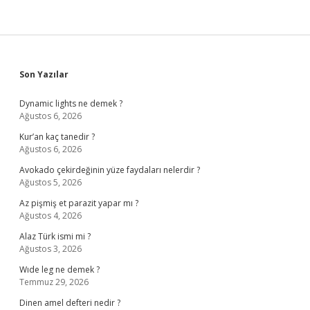
Sidebar
Son Yazılar
Dynamic lights ne demek ?
Ağustos 6, 2026
Kur’an kaç tanedir ?
Ağustos 6, 2026
Avokado çekirdeğinin yüze faydaları nelerdir ?
Ağustos 5, 2026
Az pişmiş et parazit yapar mı ?
Ağustos 4, 2026
Alaz Türk ismi mi ?
Ağustos 3, 2026
Wıde leg ne demek ?
Temmuz 29, 2026
Dinen amel defteri nedir ?