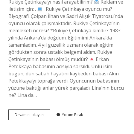
Rukiye Çetinkaya’yı nasıl arayabilirim?
Reklam ve
iletişim için; .
. Rukiye Çetinkaya oyuncu mu?
Biyografi. Çolpan İlhan ve Sadri Alışık Tiyatrosu’nda
oyuncu olarak çalışmaktadır. Rukiye Çetinkaya’nın
memleketi neresi? *Rukiye Çetinkaya kimdir? 1983
yılında Ankara’da doğdum. Eğitimimi Ankara’da
tamamladım. 4 yıl güzellik uzmanı olarak eğitim
gördükten sonra ustalık belgemi aldım. Rukiye
Çetinkaya’nın babası ölmüş müdür?
Erkan
Petekkaya babasının acısıyla sarsıldı. Ünlü isim
bugün, dün sabah hayatını kaybeden babası Akın
Petekkaya’yı toprağa verdi. Oyuncunun babasının
yüzüne baktığı anlar yürek parçaladı. Lina’nın burcu
ne? Lina da…
Rukiye
Devamını okuyun
Yorum Bırak
Çetinkaya
Babasını
Kaybetti