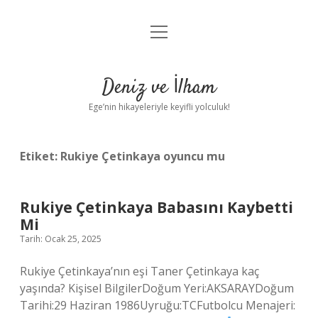
menüyü
Anasayfa
aç
Gizlilik Politikası
Deniz ve İlham
Yasal Uyarı
Ege’nin hikayeleriyle keyifli yolculuk!
Hakkımızda
Etiket:
Rukiye Çetinkaya oyuncu mu
Rukiye Çetinkaya Babasını Kaybetti
Mi
Tarih: Ocak 25, 2025
Rukiye Çetinkaya’nın eşi Taner Çetinkaya kaç
yaşında? Kişisel BilgilerDoğum Yeri:AKSARAYDoğum
Tarihi:29 Haziran 1986Uyruğu:TCFutbolcu Menajeri: