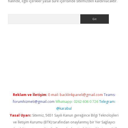
halinde, ilgili içerikler yasal süre içerisinde sitemizden kaldırılacaktır.
Arama
etci
Reklam ve İletişim:
E-mail:
backlinkpaneli@gmail.com
Teams:
forumhizmeti@gmail.com
Whatsapp: 0262 606 0 726
Telegram:
@karabul
Yasal Uyarı:
Sitemiz, 5651 Sayılı Kanun gereğince Bilgi Teknolojileri
ve İletişim Kurumu (BTK) tarafından onaylanmış bir Yer Sağlayıcı