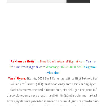
etci
Reklam ve İletişim:
E-mail:
backlinkpaneli@gmail.com
Teams:
forumhizmeti@gmail.com
Whatsapp: 0262 606 0 726
Telegram:
@karabul
Yasal Uyarı:
Sitemiz, 5651 Sayılı Kanun gereğince Bilgi Teknolojileri
ve İletişim Kurumu (BTK) tarafından onaylanmış bir Yer Sağlayıcı
olarak hizmet vermektedir. Bu nedenle, sitedeki içerikleri proaktif
olarak denetleme veya araştırma yükümlülüğümüz bulunmamaktadır.
Ancak, üyelerimiz yazdıkları içeriklerin sorumluluğunu taşımakta olup,