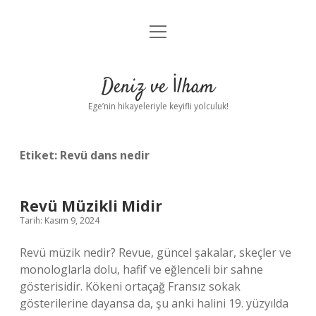
menüyü
Anasayfa
aç
Gizlilik Politikası
Deniz ve İlham
Yasal Uyarı
Ege’nin hikayeleriyle keyifli yolculuk!
Hakkımızda
Etiket:
Revü dans nedir
Revü Müzikli Midir
Tarih: Kasım 9, 2024
Revü müzik nedir? Revue, güncel şakalar, skeçler ve
monologlarla dolu, hafif ve eğlenceli bir sahne
gösterisidir. Kökeni ortaçağ Fransız sokak
gösterilerine dayansa da, şu anki halini 19. yüzyılda