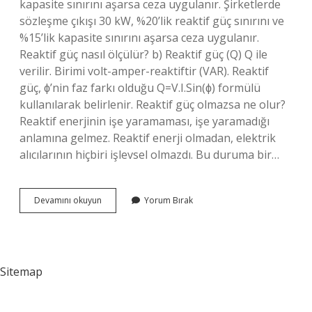
kapasite sınırını aşarsa ceza uygulanır. Şirketlerde
sözleşme çıkışı 30 kW, %20’lik reaktif güç sınırını ve
%15’lik kapasite sınırını aşarsa ceza uygulanır.
Reaktif güç nasıl ölçülür? b) Reaktif güç (Q) Q ile
verilir. Birimi volt-amper-reaktiftir (VAR). Reaktif
güç, ϕ’nin faz farkı olduğu Q=V.I.Sin(ϕ) formülü
kullanılarak belirlenir. Reaktif güç olmazsa ne olur?
Reaktif enerjinin işe yaramaması, işe yaramadığı
anlamına gelmez. Reaktif enerji olmadan, elektrik
alıcılarının hiçbiri işlevsel olmazdı. Bu duruma bir…
Reaktif
Devamını okuyun
Yorum Bırak
Güç
Ne
Ölçer
Sitemap