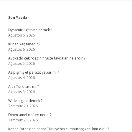
Sidebar
Son Yazılar
Dynamic lights ne demek ?
Ağustos 6, 2026
Kur’an kaç tanedir ?
Ağustos 6, 2026
Avokado çekirdeğinin yüze faydaları nelerdir ?
Ağustos 5, 2026
Az pişmiş et parazit yapar mı ?
Ağustos 4, 2026
Alaz Türk ismi mi ?
Ağustos 3, 2026
Wıde leg ne demek ?
Temmuz 29, 2026
Dinen amel defteri nedir ?
Temmuz 25, 2026
Kenan Evren’den sonra Türkiye’nin cumhurbaşkanı kim oldu ?