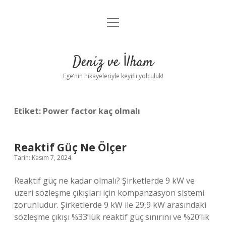
menüyü
Anasayfa
aç
Gizlilik Politikası
Deniz ve İlham
Yasal Uyarı
Ege’nin hikayeleriyle keyifli yolculuk!
Hakkımızda
Etiket:
Power factor kaç olmalı
Reaktif Güç Ne Ölçer
Tarih: Kasım 7, 2024
Reaktif güç ne kadar olmalı? Şirketlerde 9 kW ve
üzeri sözleşme çıkışları için kompanzasyon sistemi
zorunludur. Şirketlerde 9 kW ile 29,9 kW arasındaki
sözleşme çıkışı %33’lük reaktif güç sınırını ve %20’lik