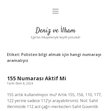
menüyü
Anasayfa
aç
Gizlilik Politikası
Deniz ve İlham
Yasal Uyarı
Ege’nin hikayeleriyle keyifli yolculuk!
Hakkımızda
Etiket:
Polisten bilgi almak için hangi numarayı
aramalıyız
155 Numarası Aktif Mi
Tarih: Ekim 8, 2024
155 artık kullanılmıyor mu? Artık 155, 156, 110, 177,
122 yerine sadece 112’yi arayabilirsiniz. Not: Sahil
illerimizde 112 acil çağrı merkezleri Sahil Güvenlik