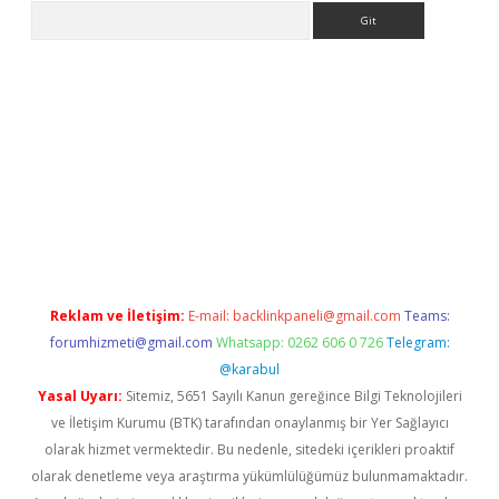
Arama
etci
Reklam ve İletişim:
E-mail:
backlinkpaneli@gmail.com
Teams:
forumhizmeti@gmail.com
Whatsapp: 0262 606 0 726
Telegram:
@karabul
Yasal Uyarı:
Sitemiz, 5651 Sayılı Kanun gereğince Bilgi Teknolojileri
ve İletişim Kurumu (BTK) tarafından onaylanmış bir Yer Sağlayıcı
olarak hizmet vermektedir. Bu nedenle, sitedeki içerikleri proaktif
olarak denetleme veya araştırma yükümlülüğümüz bulunmamaktadır.