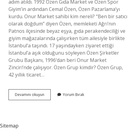
adım atıldı. 1992 Özen Gıda Market ve Özen Spor
Giyim’in ardından Cemal Özen, Özen Pazarlama’yı
kurdu. Onur Market sahibi kim nereli? “Ben bir satıcı
olarak doğdum” diyen Özen, memleketi Ağrı’nın
Patnos ilçesinde beyaz eşya, gıda perakendeciliği ve
giyim mağazalarında çalışırken tüm ailesiyle birlikte
İstanbul’a taşındı. 17 yaşındayken ziyaret ettiği
İstanbul’a aşık olduğunu söyleyen Özen Şirketler
Grubu Başkanı, 1996’dan beri Onur Market
Zinciri’nde çalışıyor. Özen Grup kimdir? Özen Grup,
42 yıllık ticaret…
Onur
Devamını okuyun
Yorum Bırak
Marketin
Sahibi
Kim
Nereli
Sitemap