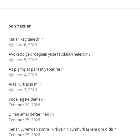
Sidebar
Son Yazılar
Kur’an kaç tanedir ?
Ağustos 6, 2026
Avokado çekirdeğinin yüze faydaları nelerdir ?
Ağustos 5, 2026
Az pişmiş et parazit yapar mı ?
Ağustos 4, 2026
Alaz Türk ismi mi ?
Ağustos 3, 2026
Wıde leg ne demek ?
Temmuz 29, 2026
Dinen amel defteri nedir ?
Temmuz 25, 2026
Kenan Evren’den sonra Türkiye’nin cumhurbaşkanı kim oldu ?
Temmuz 25, 2026