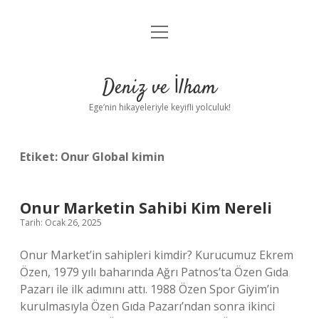
menüyü
Anasayfa
aç
Gizlilik Politikası
Deniz ve İlham
Yasal Uyarı
Ege’nin hikayeleriyle keyifli yolculuk!
Hakkımızda
Etiket:
Onur Global kimin
Onur Marketin Sahibi Kim Nereli
Tarih: Ocak 26, 2025
Onur Market’in sahipleri kimdir? Kurucumuz Ekrem
Özen, 1979 yılı baharında Ağrı Patnos’ta Özen Gıda
Pazarı ile ilk adımını attı. 1988 Özen Spor Giyim’in
kurulmasıyla Özen Gıda Pazarı’ndan sonra ikinci