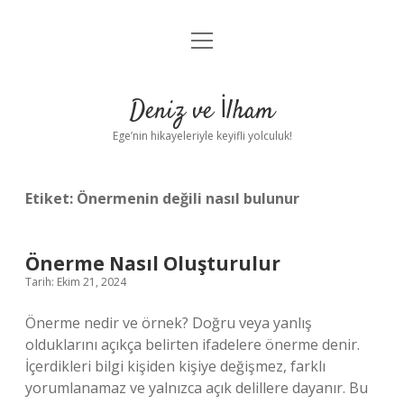
menüyü
Anasayfa
aç
Gizlilik Politikası
Deniz ve İlham
Yasal Uyarı
Ege’nin hikayeleriyle keyifli yolculuk!
Hakkımızda
Etiket:
Önermenin değili nasıl bulunur
Önerme Nasıl Oluşturulur
Tarih: Ekim 21, 2024
Önerme nedir ve örnek? Doğru veya yanlış
olduklarını açıkça belirten ifadelere önerme denir.
İçerdikleri bilgi kişiden kişiye değişmez, farklı
yorumlanamaz ve yalnızca açık delillere dayanır. Bu